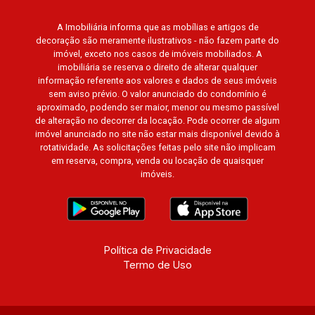
Verde, Royal Park, Mirante do Royal Park, Santa
Fé, Villa Victória, Bosque das Colinas, Fazenda
A Imobiliária informa que as mobílias e artigos de
decoração são meramente ilustrativos - não fazem parte do
Santa Maria, Baraúna Residencial, Villa de
imóvel, exceto nos casos de imóveis mobiliados. A
Buenos Aires, Magnólias, Vila do Golfe, Vila
imobiliária se reserva o direito de alterar qualquer
Verde, Country Village, San Remo, Residencial
informação referente aos valores e dados de seus imóveis
Jardim Canadá, Torino, Città di Positano, San
sem aviso prévio. O valor anunciado do condomínio é
aproximado, podendo ser maior, menor ou mesmo passível
Diego, Quinta da Alvorada, Monte Rey, Garden
de alteração no decorrer da locação. Pode ocorrer de algum
Villa e Quinta do Golfe. Avenida João Fiúsa,
imóvel anunciado no site não estar mais disponível devido à
1051 - Alto da Boa Vista | Ribeirão Preto.
rotatividade. As solicitações feitas pelo site não implicam
em reserva, compra, venda ou locação de quaisquer
imóveis.
Política de Privacidade
Termo de Uso