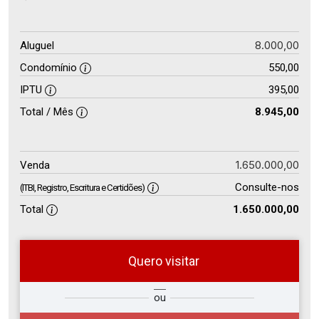
8.000,00
Aluguel
Condomínio
550,00
IPTU
395,00
Total / Mês
8.945,00
1.650.000,00
Venda
Consulte-nos
(ITBI, Registro, Escritura e Certidões)
Total
1.650.000,00
Quero visitar
ra
?
Alugar
ou
Comprar
Deseja
ou
ê?