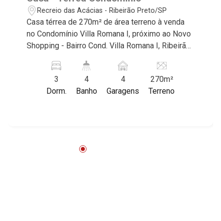
Recreio das Acácias - Ribeirão Preto/SP
Casa térrea de 270m² de área terreno à venda
no Condomínio Villa Romana I, próximo ao Novo
Shopping - Bairro Cond. Villa Romana I, Ribeirão
Preto/SP. Conheça as características deste
imóvel que a Martinelli Imobiliária selecionou
3
4
4
270m²
para você: - 270m² de área terreno - 3 suítes
Dorm.
Banho
Garagens
Terreno
com armários - Sala 2 ambientes - Escritório -
Cozinha e área de serviço planejadas -
Despensa - Varanda gourmet com churrasqueira
- Piscina - Vestiário - Quintal - Corredor lateral -
4 vagas sendo 2 cobertas Martinelli Imobiliária -
excelência absoluta no mercado imobiliário de
Ribeirão Preto. Referência em imóveis de alto
padrão, somos especialistas na venda e
locação de casas térreas, sobrados e terrenos
nos mais desejados condomínios da Zona Sul,
conhecidos por sua segurança, infraestrutura