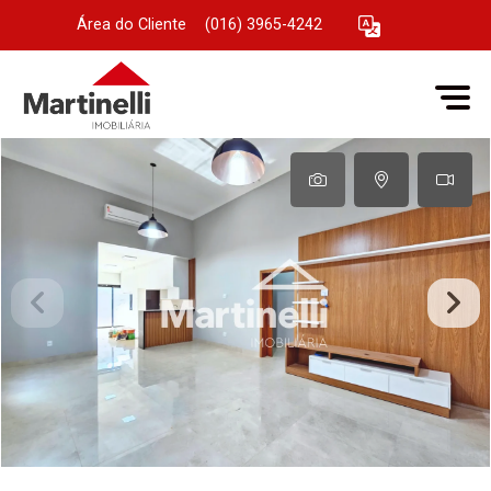
Área do Cliente
|
(016) 3965-4242