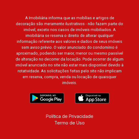
Paineiras, Aroeira, Figueira Branca, Pirangueira,
Jardim Saint Gerard, Buritis, Quinta da Boa Vista,
Santorini, Siena, Alto do Castelo, Portal da Mata,
A Imobiliária informa que as mobílias e artigos de
decoração são meramente ilustrativos - não fazem parte do
Villa Dei Fiori, Vivendas da Mata, Jatobá, Colina
imóvel, exceto nos casos de imóveis mobiliados. A
Verde, Royal Park, Mirante do Royal Park, Santa
imobiliária se reserva o direito de alterar qualquer
Fé, Villa Victória, Bosque das Colinas, Fazenda
informação referente aos valores e dados de seus imóveis
Santa Maria, Baraúna Residencial, Villa de
sem aviso prévio. O valor anunciado do condomínio é
aproximado, podendo ser maior, menor ou mesmo passível
Buenos Aires, Magnólias, Vila do Golfe, Vila
de alteração no decorrer da locação. Pode ocorrer de algum
Verde, Country Village, San Remo, Residencial
imóvel anunciado no site não estar mais disponível devido à
Jardim Canadá, Torino, Città di Positano, San
rotatividade. As solicitações feitas pelo site não implicam
Diego, Quinta da Alvorada, Monte Rey, Garden
em reserva, compra, venda ou locação de quaisquer
imóveis.
Villa e Quinta do Golfe. Avenida João Fiúsa,
1051 - Alto da Boa Vista | Ribeirão Preto.
Política de Privacidade
Termo de Uso