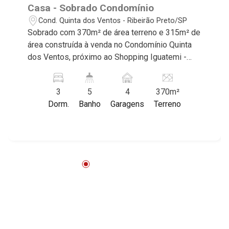
Casa - Sobrado Condomínio
Cond. Quinta dos Ventos - Ribeirão Preto/SP
Sobrado com 370m² de área terreno e 315m² de
área construída à venda no Condomínio Quinta
dos Ventos, próximo ao Shopping Iguatemi -
Bairro Quinta Dos Ventos, Ribeirão Preto/SP.
Conheça as características deste imóvel que a
3
5
4
370m²
Martinelli Imobiliária selecionou para você: -
Dorm.
Banho
Garagens
Terreno
370m² de área terreno e 315m² de área
construída - 3 suítes com armários e ar-
condicionado sendo 1 com hidro - Sala 2
ambientes - Escritório - Lavabo - Cozinha e área
de serviço planejadas - Despensa - Varanda
gourmet com churrasqueira - Piscina - Vestiário
- Quintal - Corredor lateral - Jardim - Aquecedor
solar - 4 vagas sendo 2 cobertas Martinelli
Imobiliária - excelência absoluta no mercado
imobiliário de Ribeirão Preto. Referência em
imóveis de alto padrão, somos especialistas na