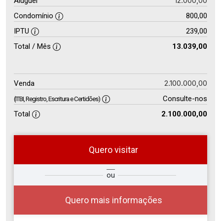
12.000,00
Aluguel
Condomínio
800,00
IPTU
239,00
Total / Mês
13.039,00
2.100.000,00
Venda
Consulte-nos
(ITBI, Registro, Escritura e Certidões)
Total
2.100.000,00
Quero visitar
ra
?
Alugar
ou
Comprar
Deseja
ou
ê?
Quero mais informações