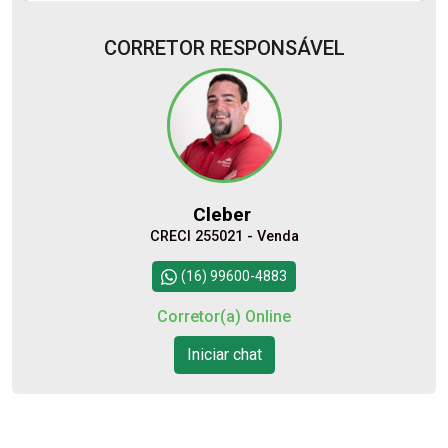
CORRETOR RESPONSÁVEL
Alugar
Comprar
Cleber
CRECI 255021 - Venda
Continuar
(16) 99600-4883
Corretor(a) Online
Iniciar chat