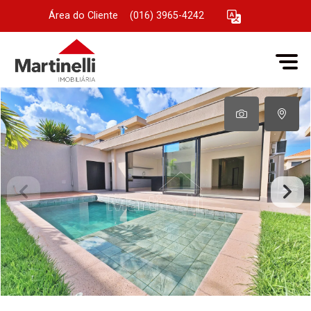
Área do Cliente
|
(016) 3965-4242