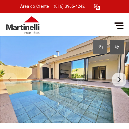
Área do Cliente
|
(016) 3965-4242