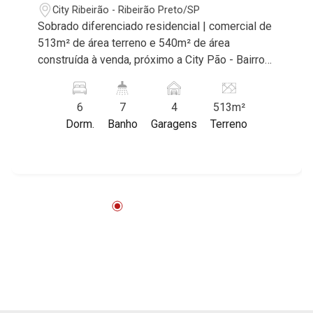
City Ribeirão - Ribeirão Preto/SP
Sobrado diferenciado residencial | comercial de
513m² de área terreno e 540m² de área
construída à venda, próximo a City Pão - Bairro
City Ribeirão, Ribeirão Preto/SP. Conheça as
características deste imóvel que a Martinelli
6
7
4
513m²
Imobiliária selecionou para você: - 513m² de
Dorm.
Banho
Garagens
Terreno
área terreno e 540m² de área construída - 6
dormitórios com armários e ar-condicionado
sendo 3 suítes e 1 master com closet, banheiro
Sr. e Sra. e hidromassagem - Banheiro social -
Home - Sala 3 ambientes - Escritório - Lavabo -
Cozinha e área de serviço planejadas -
Despensa - Banheiro de serviço - Sacada -
Varanda gourmet com churrasqueira - Piscina -
Quintal - Corredor lateral - Paisagismo - Alarme
- Cerca elétrica - Iluminação - 4 vagas - Fino
acabamento - Alto padrão Martinelli Imobiliária,
referência no mercado imobiliário desde 2000.