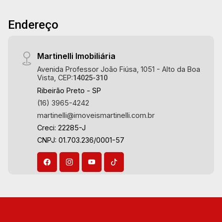
Especialistas em Venda, Locação e
Endereço
Lançamentos! Avenida João Fiúsa, 1051 - Alto
da Boa Vista | Ribeirão Preto.
Martinelli Imobiliária
Avenida Professor João Fiúsa, 1051 - Alto da Boa
Vista, CEP:
14025-310
Ribeirão Preto - SP
(16) 3965-4242
martinelli@imoveismartinelli.com.br
Creci: 22285-J
CNPJ: 01.703.236/0001-57