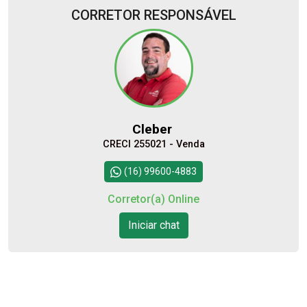
CORRETOR RESPONSÁVEL
Alugar
Comprar
Cleber
CRECI 255021 - Venda
Continuar
(16) 99600-4883
Corretor(a) Online
Iniciar chat