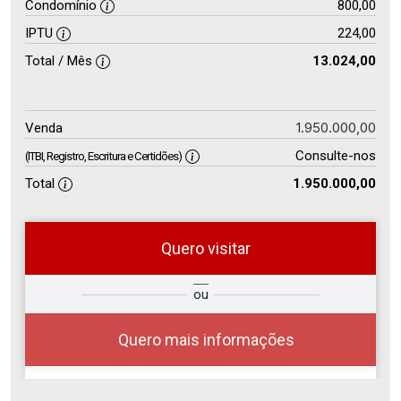
Condomínio
800,00
IPTU
224,00
Total / Mês
13.024,00
1.950.000,00
Venda
Consulte-nos
(ITBI, Registro, Escritura e Certidões)
Total
1.950.000,00
Quero visitar
ra
?
Alugar
ou
Comprar
Deseja
ou
ê?
Quero mais informações