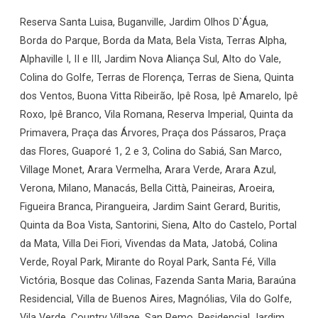
Reserva Santa Luisa, Buganville, Jardim Olhos D`Água,
Borda do Parque, Borda da Mata, Bela Vista, Terras Alpha,
Alphaville I, II e III, Jardim Nova Aliança Sul, Alto do Vale,
Colina do Golfe, Terras de Florença, Terras de Siena, Quinta
dos Ventos, Buona Vitta Ribeirão, Ipê Rosa, Ipê Amarelo, Ipê
Roxo, Ipê Branco, Vila Romana, Reserva Imperial, Quinta da
Primavera, Praça das Árvores, Praça dos Pássaros, Praça
das Flores, Guaporé 1, 2 e 3, Colina do Sabiá, San Marco,
Village Monet, Arara Vermelha, Arara Verde, Arara Azul,
Verona, Milano, Manacás, Bella Città, Paineiras, Aroeira,
Figueira Branca, Pirangueira, Jardim Saint Gerard, Buritis,
Quinta da Boa Vista, Santorini, Siena, Alto do Castelo, Portal
da Mata, Villa Dei Fiori, Vivendas da Mata, Jatobá, Colina
Verde, Royal Park, Mirante do Royal Park, Santa Fé, Villa
Victória, Bosque das Colinas, Fazenda Santa Maria, Baraúna
Residencial, Villa de Buenos Aires, Magnólias, Vila do Golfe,
Vila Verde, Country Village, San Remo, Residencial Jardim