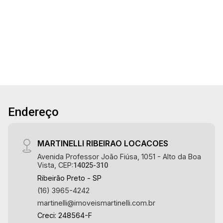
20
vagas sendo 3 cobertas, fino acabamento, alto
4
5
6
611m²
padrão, excelente localização, próximo à
Dorm.
Banho
Garagens
Terreno
Aug/Thu
Avenida 9 de Julho. Martinelli Imobiliária,
referência no mercado imobiliário desde 2000.
Especialistas em Venda e Locação! Avenida
João Fiúsa, 1051 - Alto da Boa Vista | Ribeirão
Preto.
Endereço
MARTINELLI RIBEIRAO LOCACOES
Avenida Professor João Fiúsa, 1051 - Alto da Boa
Vista, CEP:
14025-310
Ribeirão Preto - SP
(16) 3965-4242
martinelli@imoveismartinelli.com.br
Creci: 248564-F