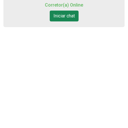
Aug/Sat
Corretor(a) Online
10
Iniciar chat
16:00
Aug/Mon
11
17:00
Aug/Tue
12
18:00
Aug/Wed
13
Aug/Thu
14
Cód.
10270