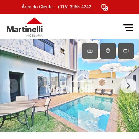
Área do Cliente
|
(016) 3965-4242