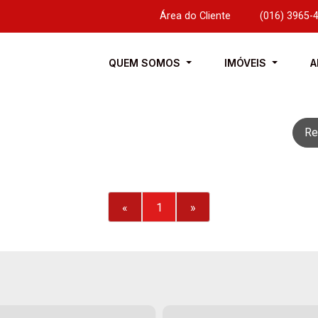
Área do Cliente
|
(016) 3965-
QUEM SOMOS
IMÓVEIS
A
Re
«
1
»