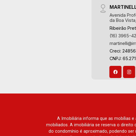
MARTINELL
Avenida Prof
da Boa Vista
Ribeirão Pre
(16) 3965-4
martinelli@i
Creci: 2485
CNPJ: 65.271
A Imobiliária informa que as mobílias 
mobiliados. A imobiliária se reserva o direit
do condomínio é aproximado, podendo ser m