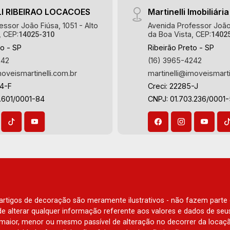
I RIBEIRAO LOCACOES
Martinelli Imobiliária
essor João Fiúsa, 1051 - Alto
Avenida Professor João 
, CEP:
da Boa Vista, CEP:
14025-310
1402
to - SP
Ribeirão Preto - SP
242
(16) 3965-4242
moveismartinelli.com.br
martinelli@imoveismarti
64-F
Creci: 22285-J
.601/0001-84
CNPJ: 01.703.236/0001
e artigos de decoração são meramente ilustrativos - não fazem parte
o de alterar qualquer informação referente aos valores e dados de se
aior, menor ou mesmo passível de alteração no decorrer da locaç