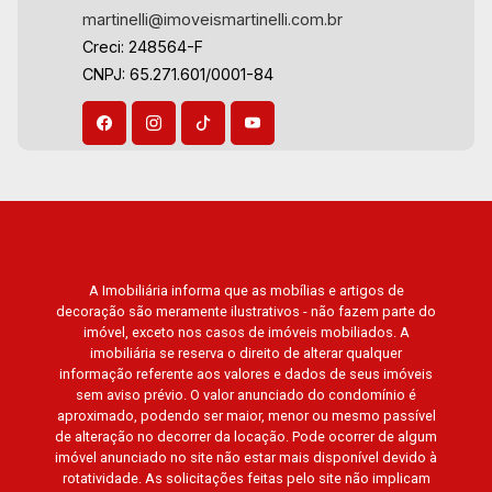
martinelli@imoveismartinelli.com.br
Ilhas do Sul, Jardim Nova Aliança, Boulevard,
Creci: 248564-F
Higienópolis, Sumaré, Jardim América, Alto do
CNPJ: 65.271.601/0001-84
Ipê, Jardim Irajá, Royal Park, Jardim Califórnia,
Quinta da Primavera, Bonfim Paulista, Vila
Seixas, Jardim Paulista, Jardim Paulistano,
Lagoinha, Ribeirânia, Nova Ribeirânia, Jardim
Macedo, Jardim São Luiz, Centro, Jardim
Flórida, Jardim Centenário, Recreio das Acácias,
Jardim Ana Maria, San Marco, Vila Romana,
Bosque dos Juritis, Jardim dos Guaporés e
Bella Città Residencial e Industrial. Avenida
A Imobiliária informa que as mobílias e artigos de
decoração são meramente ilustrativos - não fazem parte do
João Fiúsa, 1051 - Alto da Boa Vista | Ribeirão
imóvel, exceto nos casos de imóveis mobiliados. A
Preto.
imobiliária se reserva o direito de alterar qualquer
informação referente aos valores e dados de seus imóveis
sem aviso prévio. O valor anunciado do condomínio é
aproximado, podendo ser maior, menor ou mesmo passível
de alteração no decorrer da locação. Pode ocorrer de algum
imóvel anunciado no site não estar mais disponível devido à
rotatividade. As solicitações feitas pelo site não implicam