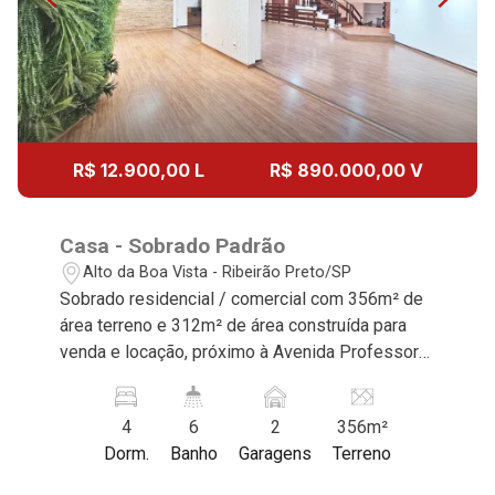
15
Aug/Sat
17
R$ 12.900,00 L
R$ 890.000,00 V
Aug/Mon
18
Casa - Sobrado Padrão
Alto da Boa Vista - Ribeirão Preto/SP
Aug/Tue
Sobrado residencial / comercial com 356m² de
área terreno e 312m² de área construída para
19
venda e locação, próximo à Avenida Professor
João Fiúsa - Bairro Alto da Boa Vista, Ribeirão
Aug/Wed
Preto/SP. Conheça as características deste
4
6
2
356m²
imóvel que a Martinelli Imobiliária selecionou
20
Dorm.
Banho
Garagens
Terreno
para você: - 356m² de área terreno e 312m² de
área construída - Esquina - 4 dormitórios com