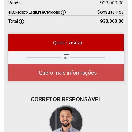
933.000,00
Venda
Consulte-nos
(ITBI, Registro, Escritura e Certidões)
Total
933.000,00
Quero visitar
so
Qual o melhor dia e horário para
ou
r?
você?
Quero mais informações
CORRETOR RESPONSÁVEL
08
08:00
Aug/Sat