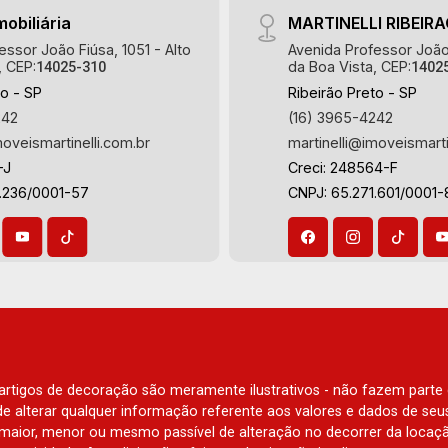
mobiliária
MARTINELLI RIBEIR
essor João Fiúsa, 1051 - Alto
Avenida Professor João 
, CEP:
da Boa Vista, CEP:
14025-310
1402
to - SP
Ribeirão Preto - SP
242
(16) 3965-4242
moveismartinelli.com.br
martinelli@imoveismarti
-J
Creci: 248564-F
3.236/0001-57
CNPJ: 65.271.601/0001-
e artigos de decoração são meramente ilustrativos - não fazem parte
o de alterar qualquer informação referente aos valores e dados de se
aior, menor ou mesmo passível de alteração no decorrer da locaç