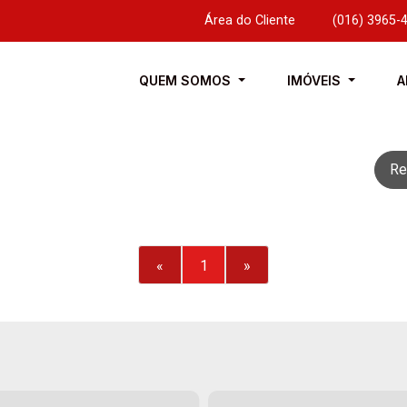
Área do Cliente
|
(016) 3965-
QUEM SOMOS
IMÓVEIS
A
Re
«
1
»