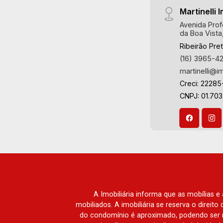
Martinelli I
Avenida Prof
da Boa Vista
Ribeirão Pre
(16) 3965-4
martinelli@i
Creci: 22285
CNPJ: 01.70
A Imobiliária informa que as mobílias 
mobiliados. A imobiliária se reserva o direit
do condomínio é aproximado, podendo ser m