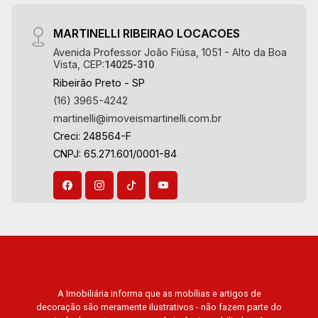
MARTINELLI RIBEIRAO LOCACOES
Avenida Professor João Fiúsa, 1051 - Alto da Boa
Vista, CEP:
14025-310
Ribeirão Preto - SP
(16) 3965-4242
martinelli@imoveismartinelli.com.br
Creci: 248564-F
CNPJ: 65.271.601/0001-84
A Imobiliária informa que as mobílias e artigos de
decoração são meramente ilustrativos - não fazem parte do