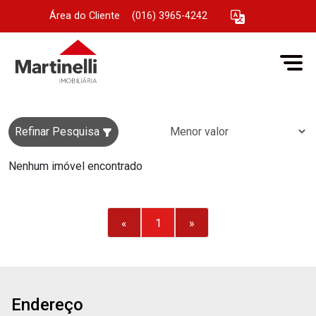
Área do Cliente
|
(016) 3965-4242
Refinar Pesquisa
Nenhum imóvel encontrado
«
1
»
Endereço