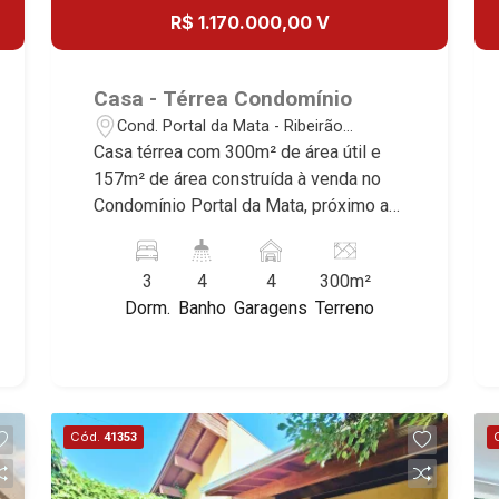
R$ 1.170.000,00 V
Casa - Térrea Condomínio
Cond. Portal da Mata - Ribeirão
Preto/SP
Casa térrea com 300m² de área útil e
157m² de área construída à venda no
Condomínio Portal da Mata, próximo ao
Shopping Iguatemi - Bairro Cond. Portal
da Mata, Ribeirão Preto/SP. Conheça as
3
4
4
300m²
características deste imóvel que a
Dorm.
Banho
Garagens
Terreno
Martinelli Imobiliária selecionou para
você: - 300m² de área útil e 157m² de
área construída - 3 suítes com armários
- Sala 2 ambientes - Escritório - Lavabo
- Cozinha e área de serviço planejadas
Cód.
41353
- Varanda gourmet - Piscina - Corredor
lateral - 4 vagas, sendo 2 cobertas