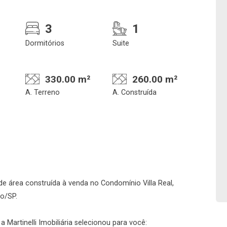
3
1
Dormitórios
Suite
330.00 m²
260.00 m²
A. Terreno
A. Construída
Confirmar dados da
Onde deseja encontra
visita
nosso corretor
e área construída à venda no Condomínio Villa Real,
08/08/2026
to/SP.
08h00
Imobiliária
 Martinelli Imobiliária selecionou para você: