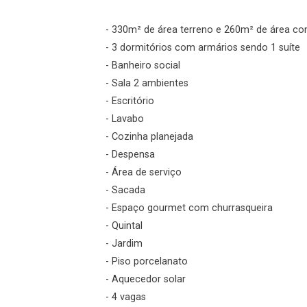
Login
- 330m² de área terreno e 260m² de área co
- 3 dormitórios com armários sendo 1 suíte
Esqueci minha senha
- Banheiro social
Cadastre-se
- Sala 2 ambientes
- Escritório
- Lavabo
Agendar Visita
- Cozinha planejada
- Despensa
ncordo com os
- Área de serviço
acidade
- Sacada
- Espaço gourmet com churrasqueira
- Quintal
- Jardim
r Cadastro
- Piso porcelanato
- Aquecedor solar
- 4 vagas