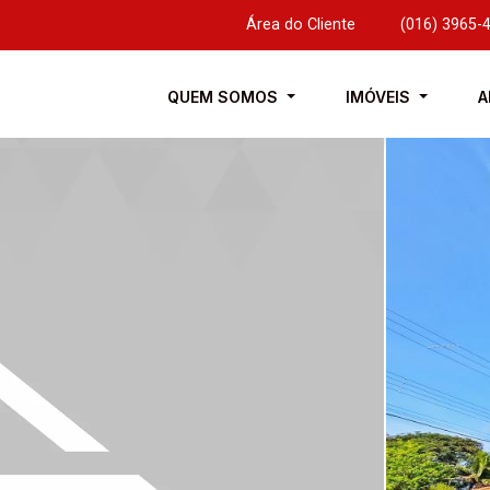
Área do Cliente
|
(016) 3965-
QUEM SOMOS
IMÓVEIS
A