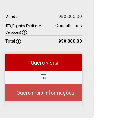
950.000,00
Venda
Consulte-nos
(ITBI, Registro, Escritura e
Certidões)
Total
950.000,00
Quero visitar
r
Qual o melhor dia e
ou
?
horário para você?
Quero mais informações
08