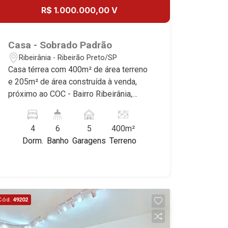
R$ 1.000.000,00 V
Casa - Sobrado Padrão
Ribeirânia - Ribeirão Preto/SP
Casa térrea com 400m² de área terreno
e 205m² de área construída à venda,
próximo ao COC - Bairro Ribeirânia,
Ribeirão Preto/SP. Conheça as
características deste imóvel que a
4
6
5
400m²
Martinelli Imobiliária selecionou para
Dorm.
Banho
Garagens
Terreno
você: - 400m² de área terreno e 205m²
de área construída - 4 suítes, sendo 1
master com closet - Sala 3 ambientes -
Escritório - Lavabo - Cozinha planejada
- Área de serviço - Varanda gourmet
Cód.
49202
com churrasqueira - Quintal - Corredor
lateral - Paisagismo - Aquecedor solar