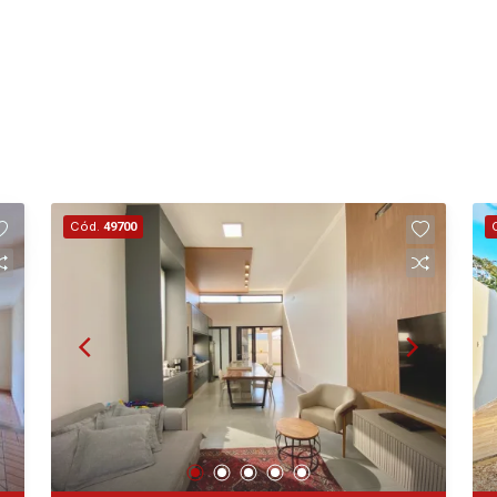
Cód.
49700