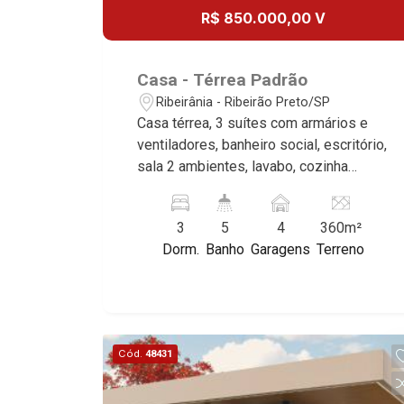
R$ 850.000,00 V
Casa - Térrea Padrão
Ribeirânia - Ribeirão Preto/SP
Casa térrea, 3 suítes com armários e
ventiladores, banheiro social, escritório,
sala 2 ambientes, lavabo, cozinha
planejada, despensa, depósito, área de
serviço, edícula com sala e banheiro,
3
5
4
360m²
lazer com churrasqueira, jardim, quintal,
Dorm.
Banho
Garagens
Terreno
portão eletrônico, cerca elétrica, 4
vagas sendo 2 cobertas, excelente
localização, próximo ao Novo Shopping.
Cód.
48431