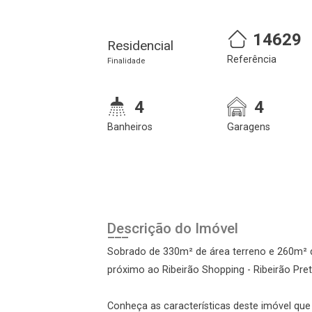
14629
Residencial
Referência
Finalidade
4
4
Banheiros
Garagens
Cadastre-se
Realize o login
Descrição do Imóvel
Sobrado de 330m² de área terreno e 260m² d
próximo ao Ribeirão Shopping - Ribeirão Pre
Conheça as características deste imóvel que a