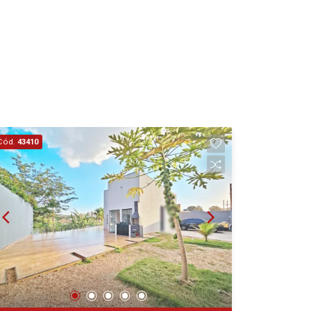
Cód.
43410