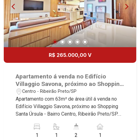
R$ 265.000,00 V
Apartamento á venda no Edifício
Villaggio Savona, próximo ao Shopping
Santa Úrsula - Ribeirão Preto/SP.
Centro - Ribeirão Preto/SP
Apartamento com 63m² de área útil á venda no
Edifício Villaggio Savona, próximo ao Shopping
Santa Úrsula - Bairro Centro, Ribeirão Preto/SP.
Conheça as características deste imóvel que a
Martinelli Imobiliária selecionou para você: -
1
1
2
1
63m² de área útil - 1 suíte com armário e ar-