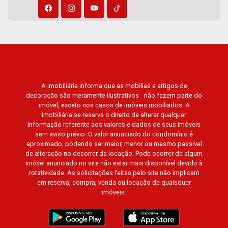
Sunset Club, Amsterdam, Everest, Gran Matisse,
Van Der Rohe, Doppio Spazio, Triomphe, Solar
Del Rey, Jardim de Versailles, Cidade de
Sevilha, Solar das Aves, Giardino Solare,
Giardino Terrae, Província de Roma, Lumnesia,
Madison Square Garden, Verona, Barcelona,
Guaecá, Fiúsa One, Icon, Uber Gaudi, Matisse,
A Imobiliária informa que as mobílias e artigos de
Promenade, Botanic Garden, Nova Aliança
decoração são meramente ilustrativos - não fazem parte do
Residence, Le Nôtre, Perspective, Domaine
imóvel, exceto nos casos de imóveis mobiliados. A
Botanique, Ile Verte, Velazquez, Edimburgo,
imobiliária se reserva o direito de alterar qualquer
Cidade de Paris, Cidade de Petrópolis, Cidade
informação referente aos valores e dados de seus imóveis
sem aviso prévio. O valor anunciado do condomínio é
de Vancouver, Cidade de Montreal, Cidade de
aproximado, podendo ser maior, menor ou mesmo passível
Ouro Preto, Cidade de Seattle, Cidade de Roma,
de alteração no decorrer da locação. Pode ocorrer de algum
Cidade de Londres, Cidade de Munique, Cidade
imóvel anunciado no site não estar mais disponível devido à
de Lisboa, Cidade de Madrid, Cidade de Viena,
rotatividade. As solicitações feitas pelo site não implicam
em reserva, compra, venda ou locação de quaisquer
Cidade de Barcelona, Cidade de Zurique, L?
imóveis.
Essence, Magna Vista, British Columbia, Dijon,
Jardim de Luxemburgo, Exklusiv Golf, Exklusiv
Essenz, Mirante CondoClub, Hydeperk, Urban,