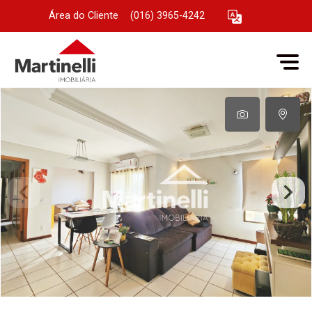
Área do Cliente
|
(016) 3965-4242