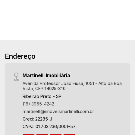
Aug/Fri
Dorm.
Banho
Garagem
A. Útil
dormitório com armário e ar-condicionado -
22
Banheiro social - Sala 2 ambientes - Cozinha
planejada - Área de serviço - Sacada - 1 vaga
Martinelli Imobiliária - excelência absoluta no
Aug/Sat
mercado imobiliário de Ribeirão Preto.
Referência em imóveis de alto padrão, somos
especialistas na venda e locação de
Endereço
apartamentos nos condomínios mais desejados
da Zona Sul, reconhecidos por sua segurança,
infraestrutura completa e qualidade de vida
Martinelli Imobiliária
incomparável. Atuamos nos empreendimentos
Avenida Professor João Fiúsa, 1051 - Alto da Boa
de maior prestígio da região, incluindo:
Vista, CEP:
14025-310
Marquises Park, Les Alpes Residence, Porto
Ribeirão Preto - SP
Búzios, Sequóia, Blue Diamond, Mirante do Ipê,
(16) 3965-4242
Hype, Grand Privilège, Grand Raya, Grand
martinelli@imoveismartinelli.com.br
Paysage, Praças do Sul, Uber Miró, Uber
Creci: 22285-J
Corbusier, Le Monde Parc, Place Vendôme,
CNPJ: 01.703.236/0001-57
Place des Vosges, L`Ermitage, Bella Vista,