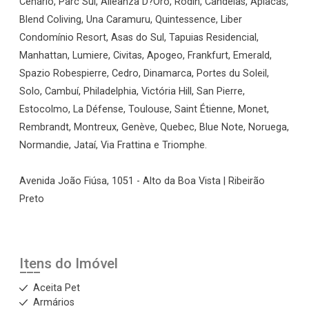
Cenário, Parc Sul, Alleanza D?Oro, Rodin, Candeias, Apiacás,
Blend Coliving, Una Caramuru, Quintessence, Liber
Condomínio Resort, Asas do Sul, Tapuias Residencial,
Manhattan, Lumiere, Civitas, Apogeo, Frankfurt, Emerald,
Spazio Robespierre, Cedro, Dinamarca, Portes du Soleil,
Solo, Cambuí, Philadelphia, Victória Hill, San Pierre,
Estocolmo, La Défense, Toulouse, Saint Étienne, Monet,
Rembrandt, Montreux, Genève, Quebec, Blue Note, Noruega,
Normandie, Jataí, Via Frattina e Triomphe.
Avenida João Fiúsa, 1051 - Alto da Boa Vista | Ribeirão
Preto
Itens do Imóvel
Aceita Pet
Armários