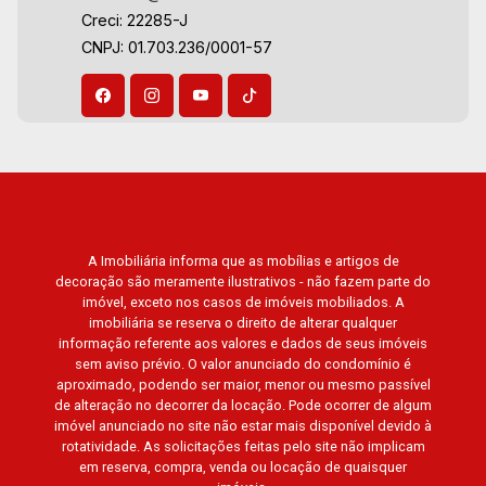
Corbusier, Le Monde Parc, Place Vendôme,
Creci: 22285-J
Aug/Sat
Place des Vosges, L`Ermitage, Bella Vista,
CNPJ: 01.703.236/0001-57
Sunset Club, Amsterdam, Everest, Gran Matisse,
Van Der Rohe, Doppio Spazio, Triomphe, Solar
Del Rey, Jardim de Versailles, Cidade de
Sevilha, Solar das Aves, Giardino Solare,
Giardino Terrae, Província de Roma, Lumnesia,
Madison Square Garden, Verona, Barcelona,
Guaecá, Fiúsa One, Icon, Uber Gaudi, Matisse,
Promenade, Botanic Garden, Nova Aliança
A Imobiliária informa que as mobílias e artigos de
Residence, Le Nôtre, Perspective, Domaine
decoração são meramente ilustrativos - não fazem parte do
Botanique, Ile Verte, Velazquez, Edimburgo,
imóvel, exceto nos casos de imóveis mobiliados. A
Cidade de Paris, Cidade de Petrópolis, Cidade
imobiliária se reserva o direito de alterar qualquer
de Vancouver, Cidade de Montreal, Cidade de
informação referente aos valores e dados de seus imóveis
sem aviso prévio. O valor anunciado do condomínio é
Ouro Preto, Cidade de Seattle, Cidade de Roma,
aproximado, podendo ser maior, menor ou mesmo passível
Cidade de Londres, Cidade de Munique, Cidade
de alteração no decorrer da locação. Pode ocorrer de algum
de Lisboa, Cidade de Madrid, Cidade de Viena,
imóvel anunciado no site não estar mais disponível devido à
Cidade de Barcelona, Cidade de Zurique, L?
rotatividade. As solicitações feitas pelo site não implicam
em reserva, compra, venda ou locação de quaisquer
Essence, Magna Vista, British Columbia, Dijon,