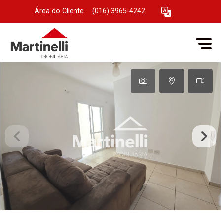
Área do Cliente
|
(016) 3965-4242