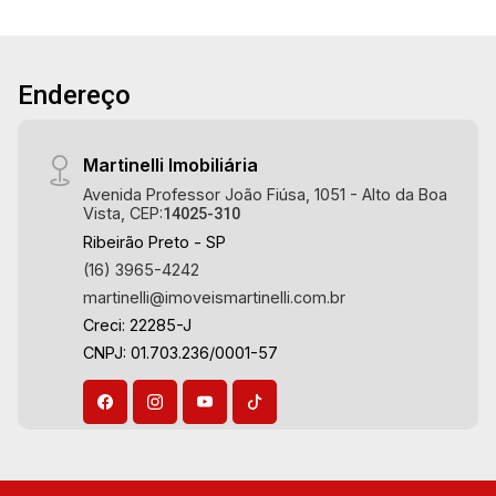
Aug/Thu
Imobiliária, referência no mercado imobiliário
desde 2000. Especialistas em Venda, Locação
21
e Lançamentos! Avenida João Fiúsa, 1051 - Alto
18:00
Endereço
da Boa Vista | Ribeirão Preto.
Aug/Fri
22
Martinelli Imobiliária
Avenida Professor João Fiúsa, 1051 - Alto da Boa
Vista, CEP:
14025-310
Aug/Sat
Ribeirão Preto - SP
(16) 3965-4242
martinelli@imoveismartinelli.com.br
Creci: 22285-J
CNPJ: 01.703.236/0001-57