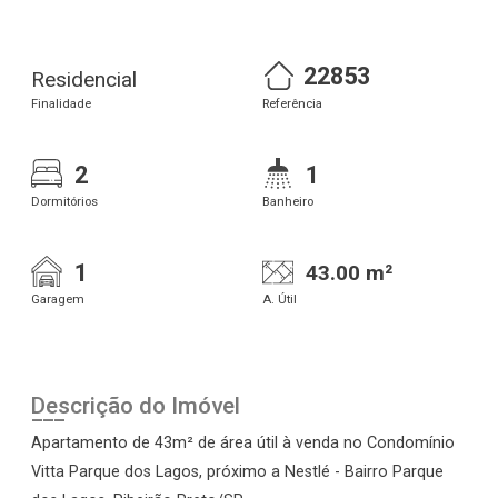
22853
Residencial
Finalidade
Referência
2
1
Dormitórios
Banheiro
1
43.00 m²
Garagem
A. Útil
Descrição do Imóvel
Apartamento de 43m² de área útil à venda no Condomínio
Vitta Parque dos Lagos, próximo a Nestlé - Bairro Parque