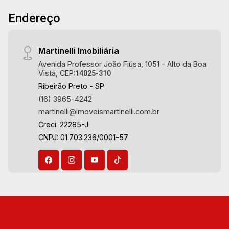
Grand Raya, Grand Paysage, Praças do Sul, Uber
Endereço
Miró, Uber Corbusier, Le Monde Parc, Place
Vendôme, Place des Vosges, L`Ermitage, Bella
Vista, Sunset Club, Amsterdam, Everest, Gran
Martinelli Imobiliária
Matisse, Van Der Rohe, Doppio Spazio,
Avenida Professor João Fiúsa, 1051 - Alto da Boa
Triomphe, Solar Del Rey, Jardim de Versailles,
Vista, CEP:
14025-310
Cidade de Sevilha, Solar das Aves, Giardino
Ribeirão Preto - SP
Solare, Giardino Terrae, Província de Roma,
(16) 3965-4242
Lumnesia, Madison Square Garden, Verona,
martinelli@imoveismartinelli.com.br
Barcelona, Guaecá, Fiúsa One, Icon, Uber Gaudi,
Creci: 22285-J
Matisse, Promenade, Botanic Garden, Nova
CNPJ: 01.703.236/0001-57
Aliança Residence, Le Nôtre, Perspective,
Domaine Botanique, Ile Verte, Velazquez,
Edimburgo, Cidade de Paris, Cidade de
Petrópolis, Cidade de Vancouver, Cidade de
Montreal, Cidade de Ouro Preto, Cidade de
Seattle, Cidade de Roma, Cidade de Londres,
Cidade de Munique, Cidade de Lisboa, Cidade
de Madrid, Cidade de Viena, Cidade de