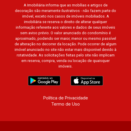
A Imobiliária informa que as mobílias e artigos de
Barcelona, Cidade de Zurique, L`Essence,
decoração são meramente ilustrativos - não fazem parte do
Magna Vista, British Columbia, Dijon, Jardim de
imóvel, exceto nos casos de imóveis mobiliados. A
Luxemburgo, Exklusiv Golf, Exklusiv Essenz,
imobiliária se reserva o direito de alterar qualquer
Mirante CondoClub, Hydeperk, Urban, Stuttgart,
informação referente aos valores e dados de seus imóveis
sem aviso prévio. O valor anunciado do condomínio é
Mondrian, Bahamas, Monte Sinai, Pennsylvania,
aproximado, podendo ser maior, menor ou mesmo passível
Villa Toscana, Sur Le Jardin, Atlanta, Sapucaia,
de alteração no decorrer da locação. Pode ocorrer de algum
Van Gogh, Cenário, Parc Sul, Alleanza D`Oro,
imóvel anunciado no site não estar mais disponível devido à
Rodin, Candeias, Apiacás, Blend Coliving, Una
rotatividade. As solicitações feitas pelo site não implicam
em reserva, compra, venda ou locação de quaisquer
Caramuru, Quintessence, Liber Condomínio
imóveis.
Resort, Asas do Sul, Tapuias Residencial,
Manhattan, Lumiere, Civitas, Apogeo, Frankfurt,
Emerald, Spazio Robespierre, Cedro, Dinamarca,
Portes du Soleil, Solo, Cambuí, Philadelphia,
Victória Hill, San Pierre, Estocolmo, La Défense,
Política de Privacidade
Termo de Uso
Toulouse, Saint Étienne, Monet, Rembrandt,
Montreux, Genève, Quebec, Blue Note, Noruega,
Normandie, Jataí, Via Frattina e Triomphe.
Avenida João Fiúsa, 1051 - Alto da Boa Vista |