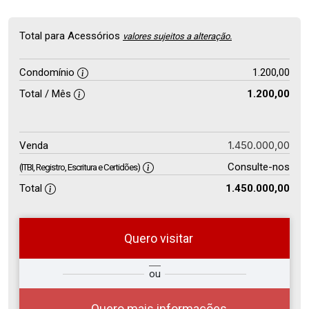
Total para Acessórios
valores sujeitos a alteração.
Condomínio
1.200,00
Total / Mês
1.200,00
1.450.000,00
Venda
Consulte-nos
(ITBI, Registro, Escritura e Certidões)
Total
1.450.000,00
Quero visitar
so
Qual o melhor dia e horário para
ou
r?
você?
Quero mais informações