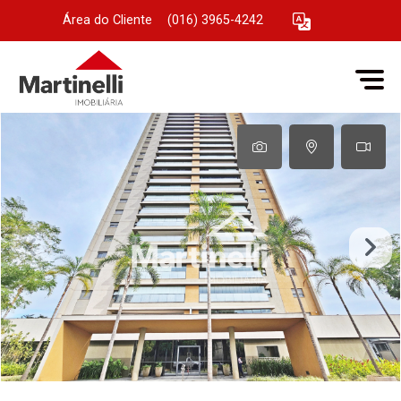
Área do Cliente
|
(016) 3965-4242