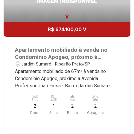
R$ 674.100,00 V
Apartamento mobiliado à venda no
Condomínio Apogeo, próximo à
Avenida Professor João Fiúsa -
Jardim Sumaré - Ribeirão Preto/SP
Ribeirão Preto/SP.
Apartamento mobiliado de 67m² à venda no
Condomínio Apogeo, próximo à Avenida
Professor João Fiúsa - Bairro Jardim Sumaré,
Ribeirão Preto/SP. Conheça as características
deste imóvel que a Martinelli Imobiliária
2
1
2
2
selecionou para você: - 67m² de área útil - 2
Dorm.
Suite
Banho
Garagens
dormitórios com armários e ar-condicionado
sendo 1 suíte - Banheiro social - Sala 2
ambientes - Cozinha e área de serviço