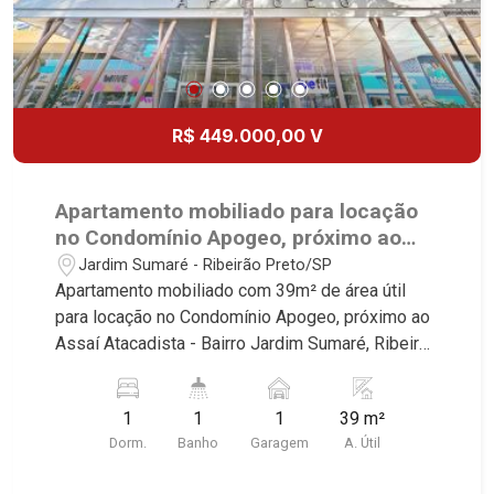
R$ 449.000,00 V
Apartamento mobiliado para locação
no Condomínio Apogeo, próximo ao
Assaí Atacadista - Ribeirão Preto/SP.
Jardim Sumaré - Ribeirão Preto/SP
Apartamento mobiliado com 39m² de área útil
para locação no Condomínio Apogeo, próximo ao
Assaí Atacadista - Bairro Jardim Sumaré, Ribeirão
Preto/SP. Conheça as características deste
imóvel que a Martinelli Imobiliária selecionou
1
1
1
39 m²
para você: - 39m² de área útil - 1 dormitório com
Dorm.
Banho
Garagem
A. Útil
armários e ar-condicionado - Banheiro social -
Sala 2 ambientes - Cozinha e área de serviço