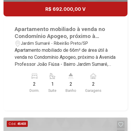
R$ 692.000,00 V
Apartamento mobiliado à venda no
Condomínio Apogeo, próximo à
Avenida Professor João Fiúsa -
Jardim Sumaré - Ribeirão Preto/SP
Ribeirão Preto/SP.
Apartamento mobiliado de 66m² de área útil à
venda no Condomínio Apogeo, próximo à Avenida
Professor João Fiúsa - Bairro Jardim Sumaré,
Ribeirão Preto/SP. Conheça as características
deste imóvel que a Martinelli Imobiliária
2
1
2
2
selecionou para você: - 66m² de área útil - 2
Dorm.
Suite
Banho
Garagens
dormitórios com armários e ar-condicionado
sendo 1 suite - Banheiro social - Sala 2
ambientes - Cozinha e área de serviço
planejadas - Sacada - Iluminação - 2 vagas
Martinelli Imobiliária, referência no mercado
Cód.
45403
imobiliário desde 2000. Especialistas em Venda,