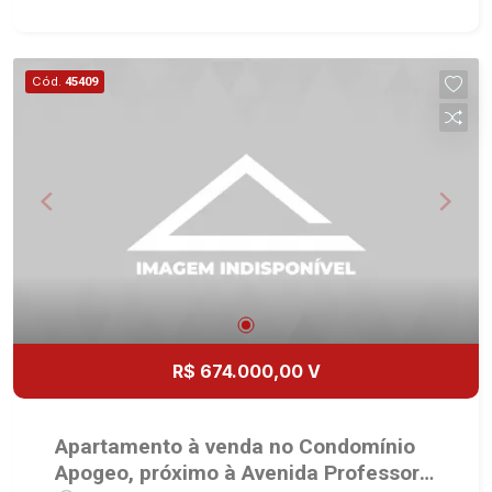
- 1 vaga Martinelli Imobiliária, referência no
mercado imobiliário desde 2000. Especialistas
em Venda, Locação e Lançamentos! Avenida
Cód.
45409
João Fiúsa, 1051 - Alto da Boa Vista
| Ribeirão Preto.
R$ 674.000,00 V
Apartamento à venda no Condomínio
Apogeo, próximo à Avenida Professor