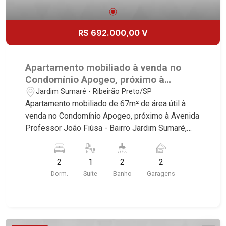
R$ 692.000,00 V
Apartamento mobiliado à venda no
Condomínio Apogeo, próximo à
Avenida Professor João Fiúsa -
Jardim Sumaré - Ribeirão Preto/SP
Ribeirão Preto/SP.
Apartamento mobiliado de 67m² de área útil à
venda no Condomínio Apogeo, próximo à Avenida
Professor João Fiúsa - Bairro Jardim Sumaré,
Ribeirão Preto/SP. Conheça as características
deste imóvel que a Martinelli Imobiliária
2
1
2
2
selecionou para você: - 67m² de área útil - 2
Dorm.
Suite
Banho
Garagens
dormitórios com armários e ar-condicionado
sendo 1 suíte - Banheiro social - Sala 2
ambientes - Cozinha e área de serviço
planejadas - Sacada - Iluminação - 2 vagas
Martinelli Imobiliária, referência no mercado