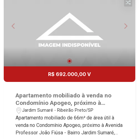
Locação e Lançamentos! Avenida João Fiúsa,
1051 - Alto da Boa Vista | Ribeirão Preto.
R$ 692.000,00 V
Apartamento mobiliado à venda no
Condomínio Apogeo, próximo à
Avenida Professor João Fiúsa -
Jardim Sumaré - Ribeirão Preto/SP
Ribeirão Preto/SP.
Apartamento mobiliado de 66m² de área útil à
venda no Condomínio Apogeo, próximo à Avenida
Professor João Fiúsa - Bairro Jardim Sumaré,