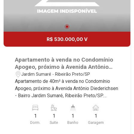
R$ 530.000,00 V
Apartamento à venda no Condomínio
Apogeo, próximo à Avenida Antônio
Diederichsen -Ribeirão Preto/SP.
Jardim Sumaré - Ribeirão Preto/SP
Apartamento de 40m² à venda no Condomínio
Apogeo, próximo à Avenida Antônio Diederichsen
- Bairro Jardim Sumaré, Ribeirão Preto/SP.
Conheça as características deste imóvel que a
Martinelli Imobiliária selecionou para você: -
1
1
1
1
40m² de área útil - 1 suítes com armário e ar-
Dorm.
Suite
Banho
Garagem
condicionado - Sala 2 ambientes - Cozinha
planejada - Área de serviço - Sacada - Iluminação