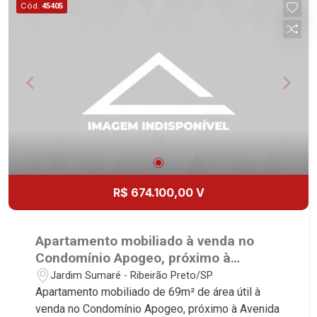
Cód.
45405
imobiliário desde 2000. Especialistas em Venda,
Locação e Lançamentos! Avenida João Fiúsa,
1051 - Alto da Boa Vista | Ribeirão Preto.
R$ 674.100,00 V
Apartamento mobiliado à venda no
Condomínio Apogeo, próximo à
Avenida Professor João Fiúsa -
Jardim Sumaré - Ribeirão Preto/SP
Ribeirão Preto/SP.
Apartamento mobiliado de 69m² de área útil à
venda no Condomínio Apogeo, próximo à Avenida