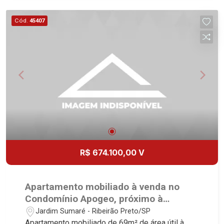
planejadas - Sacada - Iluminação - 2 vagas
Martinelli Imobiliária, referência no mercado
Cód.
45407
imobiliário desde 2000. Especialistas em Venda,
Locação e Lançamentos! Avenida João Fiúsa,
1051 - Alto da Boa Vista | Ribeirão Preto.
R$ 674.100,00 V
Apartamento mobiliado à venda no
Condomínio Apogeo, próximo à
Avenida Professor João Fiúsa -
Jardim Sumaré - Ribeirão Preto/SP
Ribeirão Preto/SP.
Apartamento mobiliado de 69m² de área útil à