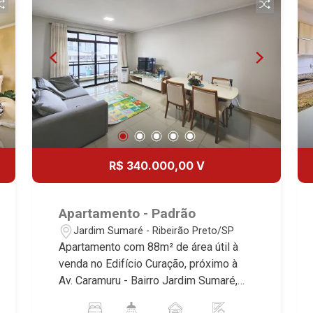
Imobiliária, referência no mercado
imobiliário desde 2000! Avenida João
Fiúsa, 1051 - Alto da Boa Vista |
Ribeirão Preto.
R$ 340.000,00 V
Apartamento - Padrão
Jardim Sumaré - Ribeirão Preto/SP
Apartamento com 88m² de área útil à
venda no Edifício Curação, próximo à
Av. Caramuru - Bairro Jardim Sumaré,
Ribeirão Preto/SP. Conheça as