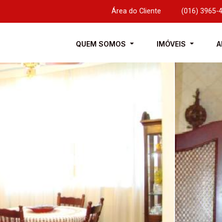
Área do Cliente
|
(016) 3965-
QUEM SOMOS
IMÓVEIS
A