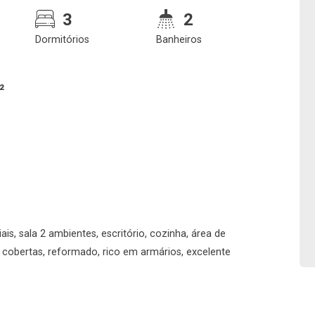
3
2
Dormitórios
Banheiros
²
Confirmar dados da
Onde deseja encontra
visita
nosso corretor
is, sala 2 ambientes, escritório, cozinha, área de
08/08/2026
s cobertas, reformado, rico em armários, excelente
08h00
Imobiliária