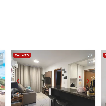
Cód.
48077