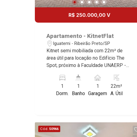
R$ 250.000,00 V
Apartamento - KitnetFlat
Iguatemi - Ribeirão Preto/SP
Kitnet semi mobiliada com 22m² de
área útil para locação no Edifício The
Spot, próximo à Faculdade UNAERP -
Bairro Iguatemi, Ribeirão Preto/SP.
Conheça as características deste
1
1
1
22m²
imóvel que a Martinelli Imobiliária
Dorm.
Banho
Garagem
A. Útil
selecionou para você: - 22m² de área
útil - 1 dormitório com armário e ar-
condicionado - Cozinha planejada - 1
vaga Martinelli Imobiliária - excelência
absoluta no mercado imobiliário de
Cód.
50966
Ribeirão Preto. Referência em imóveis