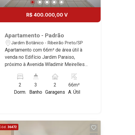
20
Aug/Thu
R$ 400.000,00 V
21
Apartamento - Padrão
Aug/Fri
Jardim Botânico - Ribeirão Preto/SP
Apartamento com 66m² de área útil à
venda no Edifício Jardim Paraiso,
próximo à Avenida Wladimir Meirelles
Ferreira - Bairro Jardim Botânico,
Ribeirão Preto/SP. Conheça as
2
3
2
66m²
características deste imóvel que a
Dorm.
Banho
Garagens
A. Útil
Martinelli Imobiliária selecionou para
você: - 66m² de área útil - 2 suítes com
armários - Sala 2 ambientes - Lavabo -
Cozinha e área de serviço planejadas -
Sacada - 2 vagas Martinelli Imobiliária -
Cód.
36472
excelência absoluta no mercado