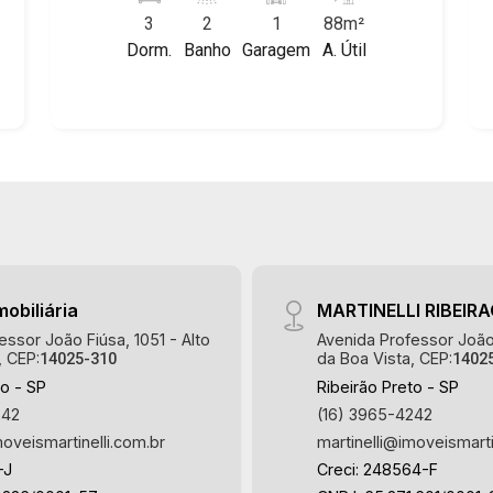
características deste imóvel que a
3
2
1
88m²
Martinelli Imobiliária selecionou para
Dorm.
Banho
Garagem
A. Útil
você: - 88m² de área útil - 3 dormitórios
com armários - Banheiro socia - Sala 2
ambientes - Cozinha e área de serviço
planejadas - Banheiro de serviço -
Sacada - 1 vaga Martinelli Imobiliária -
excelência absoluta no mercado
imobiliário de Ribeirão Preto.
Referência em imóveis de alto padrão,
somos especialistas na venda e
locação de apartamentos nos
mobiliária
MARTINELLI RIBEIR
condomínios mais desejados da Zona
essor João Fiúsa, 1051 - Alto
Avenida Professor João 
Sul, reconhecidos por sua segurança,
, CEP:
da Boa Vista, CEP:
14025-310
1402
infraestrutura completa e qualidade de
to - SP
Ribeirão Preto - SP
vida incomparável. Atuamos nos
242
(16) 3965-4242
empreendimentos de maior prestígio
moveismartinelli.com.br
martinelli@imoveismarti
da região, incluindo: Marquises Park,
-J
Creci: 248564-F
Les Alpes Residence, Porto Búzios,