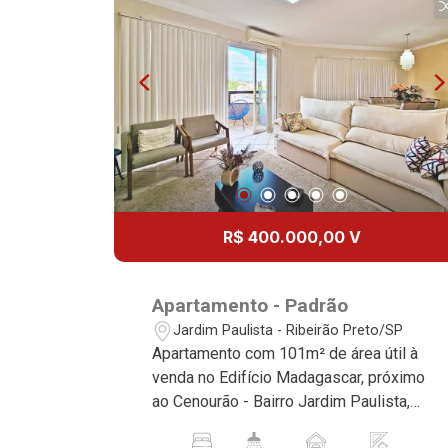
de alto padrão, somos especialistas na
venda e locação de apartamentos nos
condomínios mais desejados da Zona
Sul, reconhecidos por sua segurança,
infraestrutura completa e qualidade de
vida incomparável. Atuamos nos
empreendimentos de maior prestígio
da região, incluindo: Marquises Park,
Les Alpes Residence, Porto Búzios,
Sequóia, Blue Diamond, Mirante do Ipê,
R$ 400.000,00 V
Hype, Grand Privilège, Grand Raya,
Grand Paysage, Praças do Sul, Uber
Miró, Uber Corbusier, Le Monde Parc,
Apartamento - Padrão
Place Vendôme, Place des Vosges,
Jardim Paulista - Ribeirão Preto/SP
L`Ermitage, Bella Vista, Sunset Club,
Apartamento com 101m² de área útil à
Amsterdam, Everest, Gran Matisse, Van
venda no Edifício Madagascar, próximo
Der Rohe, Doppio Spazio, Triomphe,
ao Cenourão - Bairro Jardim Paulista,
Solar Del Rey, Jardim de Versailles,
Ribeirão Preto/SP. Conheça as
Cidade de Sevilha, Solar das Aves,