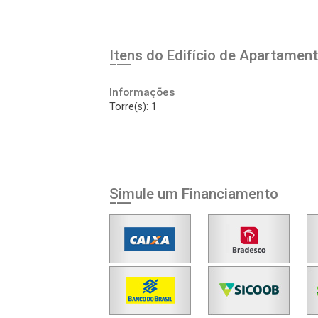
Esqueci minha senha
Cadastre-se
Itens do Edifício de Apartamen
Informações
Agendar Visita
Torre(s): 1
ncordo com os
acidade
Simule um Financiamento
r Cadastro