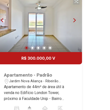
imobiliário de Ribeirão Preto.
Referência em imóveis de alto padrão,
somos especialistas na venda e
locação de apartamentos nos
condomínios mais desejados da Zona
Sul, reconhecidos por sua segurança,
infraestrutura completa e qualidade de
vida incomparável. Atuamos nos
empreendimentos de maior prestígio
da região, incluindo: Marquises Park,
R$ 300.000,00 V
Les Alpes Residence, Porto Búzios,
Sequóia, Blue Diamond, Mirante do Ipê,
Hype, Grand Privilège, Grand Raya,
Apartamento - Padrão
Grand Paysage, Praças do Sul, Uber
Jardim Nova Aliança - Ribeirão
Miró, Uber Corbusier, Le Monde Parc,
Preto/SP
Apartamento de 44m² de área útil à
Place Vendôme, Place des Vosges,
venda no Edifício London Tower,
L`Ermitage, Bella Vista, Sunset Club,
próximo á Faculdade Unip - Bairro
Amsterdam, Everest, Gran Matisse, Van
Jardim Nova Aliança, Ribeirão Preto/SP.
Der Rohe, Doppio Spazio, Triomphe,