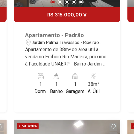
R$ 315.000,00 V
Apartamento - Padrão
Jardim Palma Travassos - Ribeirão
Preto/SP
Apartamento de 38m² de área útil à
venda no Edifício Rio Madeira, próximo
à Faculdade UNAERP - Bairro Jardim
Palma Travassos, Ribeirão Preto/SP.
Conheça as características deste
1
1
1
38m²
imóvel que a Martinelli Imobiliária
Dorm.
Banho
Garagem
A. Útil
selecionou para você: - 38m² de área
útil - 1 dormitórios com armários e ar
condicionado - Banheiro social - Sala 2
ambientes - Cozinha e área de serviço
planejadas - Sacada gourmet fechada
Cód.
49186
com blindex - 1 vaga Martinelli