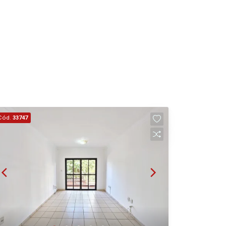
Aug/Fri
15
Aug/Sat
17
Aug/Mon
Cód.
33747
18
Aug/Tue
19
Aug/Wed