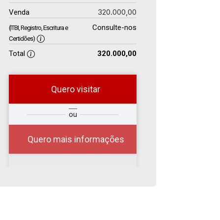
320.000,00
Venda
Consulte-nos
(ITBI, Registro, Escritura e
Certidões)
Total
320.000,00
Quero visitar
r
Qual o melhor dia e
ou
?
horário para você?
Quero mais informações
08
08:00
Aug/Sat