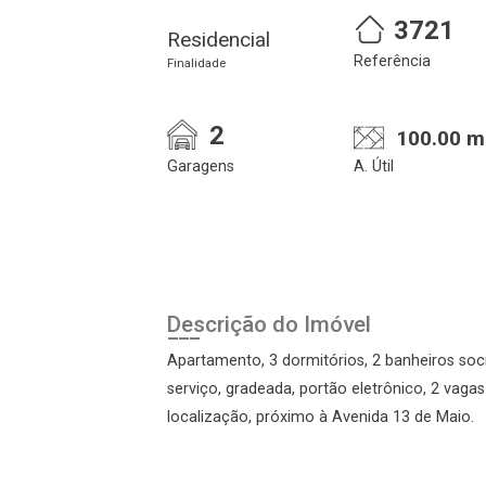
3721
Residencial
Referência
Finalidade
2
100.00 m
Garagens
A. Útil
Cadastre-se
Realize o login
Descrição do Imóvel
Apartamento, 3 dormitórios, 2 banheiros socia
serviço, gradeada, portão eletrônico, 2 vaga
localização, próximo à Avenida 13 de Maio.
Login