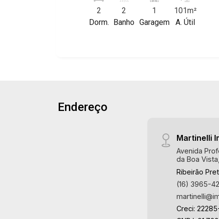
características deste imóvel que a
Giardino Solare, Giardino Terrae,
2
2
1
101m²
Martinelli Imobiliária selecionou para
Província de Roma, Lumnesia, Madison
Dorm.
Banho
Garagem
A. Útil
você: - 101m² de área útil - 2
Square Garden, Verona, Barcelona,
dormitórios com armários, sendo 1
Guaecá, Fiúsa One, Icon, Uber Gaudi,
suíte - Banheiro social - Sala 2
Matisse, Promenade, Botanic Garden,
ambientes - Cozinha e área de serviço
Nova Aliança Residence, Le Nôtre,
planejadas - Sacada - 1 vaga Martinelli
Perspective, Domaine Botanique, Ile
Imobiliária - excelência absoluta no
Verte, Velazquez, Edimburgo, Cidade
mercado imobiliário de Ribeirão Preto.
de Paris, Cidade de Petrópolis, Cidade
Endereço
Referência em imóveis de alto padrão,
de Vancouver, Cidade de Montreal,
somos especialistas na venda e
Cidade de Ouro Preto, Cidade de
locação de apartamentos nos
Seattle, Cidade de Roma, Cidade de
Martinelli I
condomínios mais desejados da Zona
Londres, Cidade de Munique, Cidade de
Avenida Prof
Sul, reconhecidos por sua segurança,
Lisboa, Cidade de Madrid, Cidade de
da Boa Vista
infraestrutura completa e qualidade de
Viena, Cidade de Barcelona, Cidade de
Ribeirão Pre
vida incomparável. Atuamos nos
Zurique, L`Essence, Magna Vista,
(16) 3965-4
empreendimentos de maior prestígio
British Columbia, Dijon, Jardim de
martinelli@i
da região, incluindo: Marquises Park,
Luxemburgo, Exklusiv Golf, Exklusiv
Creci: 22285
Les Alpes Residence, Porto Búzios,
Essenz, Mirante CondoClub, Hydeperk,