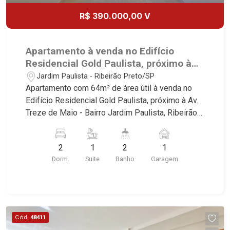
R$ 390.000,00 V
Apartamento à venda no Edifício
Residencial Gold Paulista, próximo à
Av. Treze de Maio - Ribeirão Preto/SP.
Jardim Paulista - Ribeirão Preto/SP
Apartamento com 64m² de área útil à venda no
Edifício Residencial Gold Paulista, próximo à Av.
Treze de Maio - Bairro Jardim Paulista, Ribeirão
Preto/SP. Conheça as características deste
imóvel que a Martinelli Imobiliária selecionou
2
1
2
1
para você: - 64m² de área útil - 2 dormitórios com
Dorm.
Suite
Banho
Garagem
armários, sendo 1 suíte - Banheiro social - Sala 2
ambientes - Cozinha e área de serviço
planejadas - Sacada - 1 vaga Martinelli
Imobiliária, referência no mercado imobiliário
desde 2000! Avenida João Fiúsa, 1051 - Alto da
Cód.
48411
Boa Vista | Ribeirão Preto.