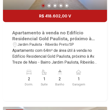
R$ 418.602,00 V
Apartamento à venda no Edifício
Residencial Gold Paulista, próximo à
Av. Treze de Maio - Ribeirão Preto/SP.
Jardim Paulista - Ribeirão Preto/SP
Apartamento com 64m² de área útil à venda no
Edifício Residencial Gold Paulista, próximo à Av.
Treze de Maio - Bairro Jardim Paulista, Ribeirão
Preto/SP. Conheça as características deste
imóvel que a Martinelli Imobiliária selecionou
2
1
2
1
para você: - 64m² de área útil - 2 dormitórios com
Dorm.
Suite
Banho
Garagem
armários, sendo 1 suíte - Banheiro social - Sala 2
ambientes - Cozinha - Área de serviço - Sacada -
1 vaga Martinelli Imobiliária, referência no
mercado imobiliário desde 2000! Avenida João
Fiúsa, 1051 - Alto da Boa Vista | Ribeirão Preto.