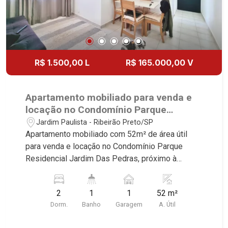
R$ 1.500,00 L
R$ 165.000,00 V
Apartamento mobiliado para venda e
locação no Condomínio Parque
Residencial Jardim Das Pedras,
Jardim Paulista - Ribeirão Preto/SP
próximo à Faculdade Barão De mauá -
Apartamento mobiliado com 52m² de área útil
Ribeirão Preto/SP.
para venda e locação no Condomínio Parque
Residencial Jardim Das Pedras, próximo à
Faculdade Barão De mauá - Bairro Jardim
Paulista, Ribeirão Preto/SP. Conheça as
2
1
1
52 m²
características deste imóvel que a Martinelli
Dorm.
Banho
Garagem
A. Útil
Imobiliária selecionou para você: - 52m² de área
útil - 2 dormitório sendo 1 com armário - Banheiro