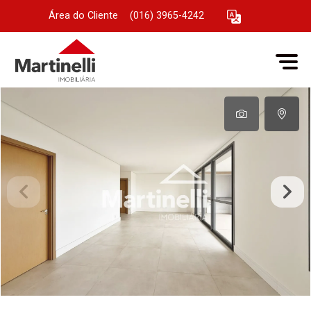
Área do Cliente
|
(016) 3965-4242