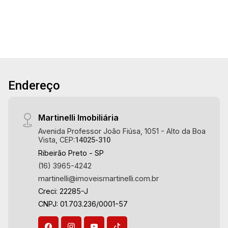
Sala 2 ambientes - Lavabo - Cozinha e área de
21
serviço planejadas - Banheiro de serviço -
Sacada gourmet fechada com blindex -
Aquecedor à gás - Iluminação - Rico em
Aug/Fri
armários - 2 vagas - Fino acabamento - Alto
padrão Martinelli Imobiliária, referência no
mercado imobiliário desde 2000! Avenida João
Endereço
Fiúsa, 1051 - Alto da Boa Vista | Ribeirão Preto.
Martinelli Imobiliária
Avenida Professor João Fiúsa, 1051 - Alto da Boa
Vista, CEP:
14025-310
Ribeirão Preto - SP
(16) 3965-4242
martinelli@imoveismartinelli.com.br
Creci: 22285-J
CNPJ: 01.703.236/0001-57