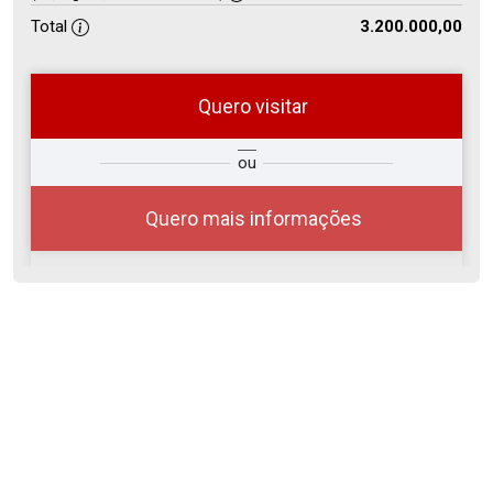
Total
3.200.000,00
Quero visitar
so
Qual o melhor dia e horário para
ou
r?
você?
Quero mais informações
06
08:00
Aug/Thu
07
09:00