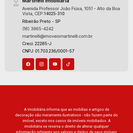
19
Martinelli Imobiliária
Avenida Professor João Fiúsa, 1051 - Alto da Boa
Vista, CEP:
14025-310
Aug/Wed
Ribeirão Preto - SP
20
(16) 3965-4242
martinelli@imoveismartinelli.com.br
Creci: 22285-J
Aug/Thu
CNPJ: 01.703.236/0001-57
A Imobiliária informa que as mobílias e artigos de
decoração são meramente ilustrativos - não fazem parte do
imóvel, exceto nos casos de imóveis mobiliados. A
imobiliária se reserva o direito de alterar qualquer
informação referente aos valores e dados de seus imóveis