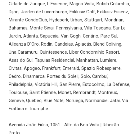
Cidade de Zurique, L`Essence, Magna Vista, British Columbia,
Dijon, Jardim de Luxemburgo, Exklusiv Golf, Exklusiv Essenz,
Mirante CondoClub, Hydeperk, Urban, Stuttgart, Mondrian,
Bahamas, Monte Sinai, Pennsylvania, Villa Toscana, Sur Le
Jardin, Atlanta, Sapucaia, Van Gogh, Cenário, Parc Sul,
Alleanza D`Oro, Rodin, Candeias, Apiacás, Blend Coliving,
Una Caramuru, Quintessence, Liber Condomínio Resort,
Asas do Sul, Tapuias Residencial, Manhattan, Lumiere,
Civitas, Apogeo, Frankfurt, Emerald, Spazio Robespierre,
Cedro, Dinamarca, Portes du Soleil, Solo, Cambuí,
Philadelphia, Victória Hill, San Pierre, Estocolmo, La Défense,
Toulouse, Saint Étienne, Monet, Rembrandt, Montreux,
Genève, Quebec, Blue Note, Noruega, Normandie, Jataí, Via
Frattina e Triomphe.
Avenida João Fiúsa, 1051 - Alto da Boa Vista | Ribeirão
Preto.