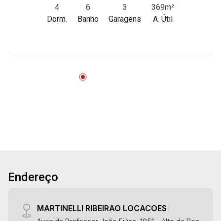
4
6
3
369m²
localização, próximo a Av. Nove de Julho.
Dorm.
Banho
Garagens
A. Útil
Martinelli Imobiliária, referência no mercado
imobiliário desde 2000. Especialistas em Venda
e Locação! Avenida João Fiúsa, 1051 - Alto da
Boa Vista | Ribeirão Preto.
Endereço
MARTINELLI RIBEIRAO LOCACOES