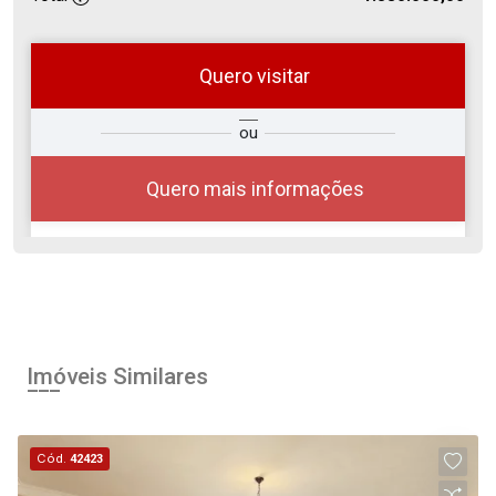
Quero visitar
ra
?
Alugar
ou
Comprar
Deseja
ou
ê?
Quero mais informações
Alugar
Comprar
Imóveis Similares
Cód.
42423