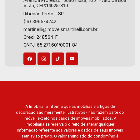
Avenida Professor João Fiúsa, 1051 - Alto da Boa
Vista, CEP:
14025-310
Ribeirão Preto - SP
(16) 3965-4242
martinelli@imoveismartinelli.com.br
Creci: 248564-F
CNPJ: 65.271.601/0001-84
A Imobiliária informa que as mobílias e artigos de
decoração são meramente ilustrativos - não fazem parte do
imóvel, exceto nos casos de imóveis mobiliados. A
imobiliária se reserva o direito de alterar qualquer
informação referente aos valores e dados de seus imóveis
sem aviso prévio. O valor anunciado do condomínio é