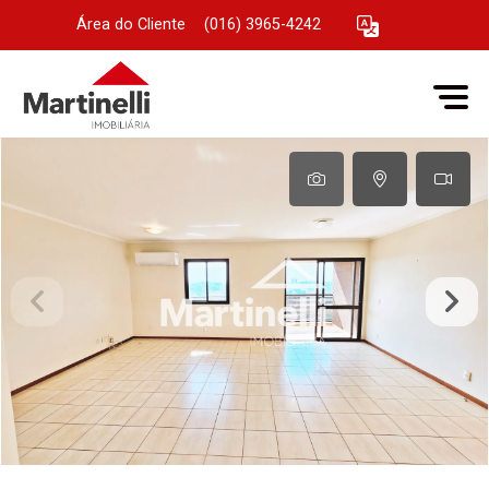
Área do Cliente
|
(016) 3965-4242