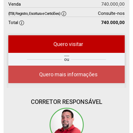
740.000,00
Venda
Consulte-nos
(ITBI, Registro, Escritura e Certidões)
Total
740.000,00
Quero visitar
so
Qual o melhor dia e horário para
ou
r?
você?
Quero mais informações
CORRETOR RESPONSÁVEL
07
14:00
Aug/Fri