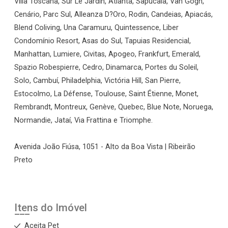
Villa Toscana, Sur Le Jardin, Atlanta, Sapucaia, Van Gogh,
Cenário, Parc Sul, Alleanza D?Oro, Rodin, Candeias, Apiacás,
Blend Coliving, Una Caramuru, Quintessence, Liber
Condomínio Resort, Asas do Sul, Tapuias Residencial,
Manhattan, Lumiere, Civitas, Apogeo, Frankfurt, Emerald,
Spazio Robespierre, Cedro, Dinamarca, Portes du Soleil,
Solo, Cambuí, Philadelphia, Victória Hill, San Pierre,
Estocolmo, La Défense, Toulouse, Saint Étienne, Monet,
Rembrandt, Montreux, Genève, Quebec, Blue Note, Noruega,
Normandie, Jataí, Via Frattina e Triomphe.
Avenida João Fiúsa, 1051 - Alto da Boa Vista | Ribeirão
Preto
Itens do Imóvel
Aceita Pet