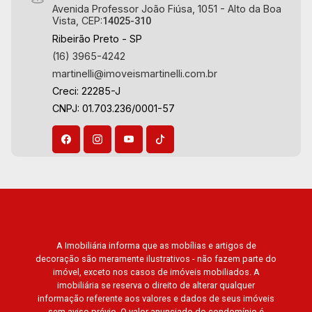
Avenida Professor João Fiúsa, 1051 - Alto da Boa
Vista, CEP:
14025-310
Ribeirão Preto - SP
(16) 3965-4242
martinelli@imoveismartinelli.com.br
Creci: 22285-J
CNPJ: 01.703.236/0001-57
A Imobiliária informa que as mobílias e artigos de
decoração são meramente ilustrativos - não fazem parte do
imóvel, exceto nos casos de imóveis mobiliados. A
imobiliária se reserva o direito de alterar qualquer
informação referente aos valores e dados de seus imóveis
sem aviso prévio. O valor anunciado do condomínio é