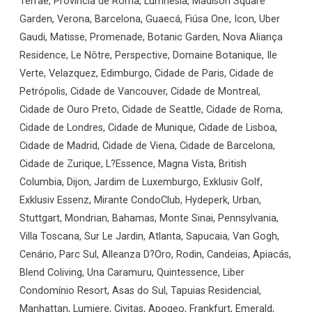
Terrae, Província de Roma, Lumnesia, Madison Square
Garden, Verona, Barcelona, Guaecá, Fiúsa One, Icon, Uber
Gaudi, Matisse, Promenade, Botanic Garden, Nova Aliança
Residence, Le Nôtre, Perspective, Domaine Botanique, Ile
Verte, Velazquez, Edimburgo, Cidade de Paris, Cidade de
Petrópolis, Cidade de Vancouver, Cidade de Montreal,
Cidade de Ouro Preto, Cidade de Seattle, Cidade de Roma,
Cidade de Londres, Cidade de Munique, Cidade de Lisboa,
Cidade de Madrid, Cidade de Viena, Cidade de Barcelona,
Cidade de Zurique, L?Essence, Magna Vista, British
Columbia, Dijon, Jardim de Luxemburgo, Exklusiv Golf,
Exklusiv Essenz, Mirante CondoClub, Hydeperk, Urban,
Stuttgart, Mondrian, Bahamas, Monte Sinai, Pennsylvania,
Villa Toscana, Sur Le Jardin, Atlanta, Sapucaia, Van Gogh,
Cenário, Parc Sul, Alleanza D?Oro, Rodin, Candeias, Apiacás,
Blend Coliving, Una Caramuru, Quintessence, Liber
Condomínio Resort, Asas do Sul, Tapuias Residencial,
Manhattan, Lumiere, Civitas, Apogeo, Frankfurt, Emerald,