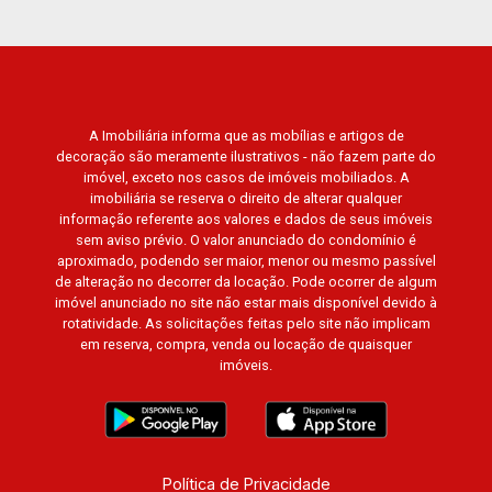
Triomphe, Solar Del Rey, Jardim de Versailles,
Cidade de Sevilha, Solar das Aves, Giardino
Solare, Giardino Terrae, Província de Roma,
Lumnesia, Madison Square Garden, Verona,
Barcelona, Guaecá, Fiúsa One, Icon, Uber Gaudi,
A Imobiliária informa que as mobílias e artigos de
Matisse, Promenade, Botanic Garden, Nova
decoração são meramente ilustrativos - não fazem parte do
Aliança Residence, Le Nôtre, Perspective,
imóvel, exceto nos casos de imóveis mobiliados. A
Domaine Botanique, Ile Verte, Velazquez,
imobiliária se reserva o direito de alterar qualquer
Edimburgo, Cidade de Paris, Cidade de
informação referente aos valores e dados de seus imóveis
sem aviso prévio. O valor anunciado do condomínio é
Petrópolis, Cidade de Vancouver, Cidade de
aproximado, podendo ser maior, menor ou mesmo passível
Montreal, Cidade de Ouro Preto, Cidade de
de alteração no decorrer da locação. Pode ocorrer de algum
Seattle, Cidade de Roma, Cidade de Londres,
imóvel anunciado no site não estar mais disponível devido à
Cidade de Munique, Cidade de Lisboa, Cidade
rotatividade. As solicitações feitas pelo site não implicam
em reserva, compra, venda ou locação de quaisquer
de Madrid, Cidade de Viena, Cidade de
imóveis.
Barcelona, Cidade de Zurique, L?Essence,
Magna Vista, British Columbia, Dijon, Jardim de
Luxemburgo, Exklusiv Golf, Exklusiv Essenz,
Mirante CondoClub, Hydeperk, Urban, Stuttgart,
Mondrian, Bahamas, Monte Sinai, Pennsylvania,
Política de Privacidade