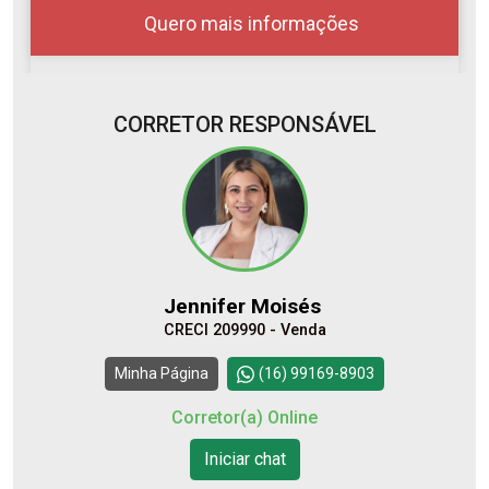
Quero mais informações
CORRETOR RESPONSÁVEL
10
11:00
Aug/Mon
11
12:00
Aug/Tue
Jennifer Moisés
CRECI 209990 - Venda
12
13:00
Continuar
Minha Página
(16) 99169-8903
Aug/Wed
Corretor(a) Online
13
Iniciar chat
14:00