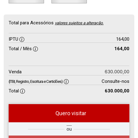
Total para Acessórios
valores sujeitos a alteração.
IPTU
164,00
Total / Mês
164,00
630.000,00
Venda
Consulte-nos
(ITBI, Registro, Escritura e Certidões)
Total
630.000,00
Quero visitar
so
Qual o melhor dia e horário para
ou
r?
você?