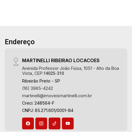
serviço planejadas - Banheiro de serviço -
Sacada - 2 vagas Martinelli Imobiliária -
excelência absoluta no mercado imobiliário de
Ribeirão Preto. Referência em imóveis de alto
padrão, somos especialistas na venda e
Endereço
locação de apartamentos nos condomínios mais
desejados da Zona Sul, reconhecidos por sua
segurança, infraestrutura completa e qualidade
MARTINELLI RIBEIRAO LOCACOES
de vida incomparável. Atuamos nos
Avenida Professor João Fiúsa, 1051 - Alto da Boa
empreendimentos de maior prestígio da região,
Vista, CEP:
14025-310
incluindo: Marquises Park, Les Alpes
Ribeirão Preto - SP
Residence, Porto Búzios, Sequóia, Blue
(16) 3965-4242
Diamond, Mirante do Ipê, Hype, Grand Privilège,
martinelli@imoveismartinelli.com.br
Grand Raya, Grand Paysage, Praças do Sul, Uber
Creci: 248564-F
Miró, Uber Corbusier, Le Monde Parc, Place
CNPJ: 65.271.601/0001-84
Vendôme, Place des Vosges, L`Ermitage, Bella
Vista, Sunset Club, Amsterdam, Everest, Gran
Matisse, Van Der Rohe, Doppio Spazio,