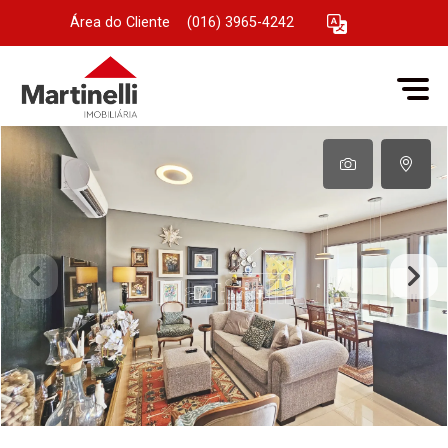
Área do Cliente
|
(016) 3965-4242