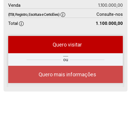
1.100.000,00
Venda
Consulte-nos
(ITBI, Registro, Escritura e Certidões)
Total
1.100.000,00
Quero visitar
so
Qual o melhor dia e horário para
ou
r?
você?
Quero mais informações
08
08:00
Aug/Sat