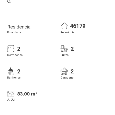
46179
Residencial
Finalidade
Referência
2
2
Dormitórios
Suítes
2
2
Banheiros
Garagens
83.00 m²
A. Útil