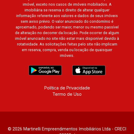
Residence, Le Nôtre, Perspective, Domaine
imóvel, exceto nos casos de imóveis mobiliados. A
Botanique, Ile Verte, Velazquez, Edimburgo,
imobiliária se reserva o direito de alterar qualquer
Cidade de Paris, Cidade de Petrópolis, Cidade
informação referente aos valores e dados de seus imóveis
sem aviso prévio. O valor anunciado do condomínio é
de Vancouver, Cidade de Montreal, Cidade de
aproximado, podendo ser maior, menor ou mesmo passível
Ouro Preto, Cidade de Seattle, Cidade de Roma,
de alteração no decorrer da locação. Pode ocorrer de algum
Cidade de Londres, Cidade de Munique, Cidade
imóvel anunciado no site não estar mais disponível devido à
de Lisboa, Cidade de Madrid, Cidade de Viena,
rotatividade. As solicitações feitas pelo site não implicam
em reserva, compra, venda ou locação de quaisquer
Cidade de Barcelona, Cidade de Zurique,
imóveis.
L`Essence, Magna Vista, British Columbia, Dijon,
Jardim de Luxemburgo, Exklusiv Golf, Exklusiv
Essenz, Mirante CondoClub, Hydeperk, Urban,
Stuttgart, Mondrian, Bahamas, Monte Sinai,
Pennsylvania, Villa Toscana, Sur Le Jardin,
Política de Privacidade
Termo de Uso
Atlanta, Sapucaia, Van Gogh, Cenário, Parc Sul,
Alleanza D`Oro, Rodin, Candeias, Apiacás, Blend
Coliving, Una Caramuru, Quintessence, Liber
Condomínio Resort, Asas do Sul, Tapuias
Residencial, Manhattan, Lumiere, Civitas,
© 2026 Martinelli Empreendimentos Imobiliários Ltda - CRECI
Apogeo, Frankfurt, Emerald, Spazio Robespierre,