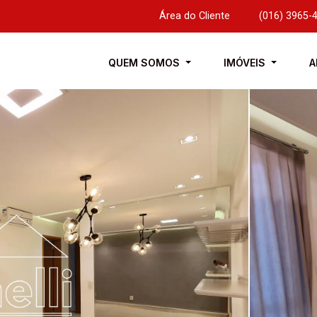
Área do Cliente
|
(016) 3965-
QUEM SOMOS
IMÓVEIS
A