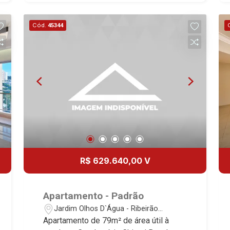
lazer completo inclui piscina com vista
panorâmica, deck solarium, coworking e
Cód.
45344
espaço gourmet, todos com vista
permanente. Além de academia,
lavanderia coletiva, Mini-Mercado,
portaria automatizada 24hrs,
fechaduras eletrônicas com
identificadores de acesso e sistemas
de segurança e controles de acesso ao
condomínio. Plantas 2 dormitórios * 2
dorm. (1 suíte) ? 66 a 68m2 * Conceito
Open View - sem vigas ou pilares no
apto * Exclusiva varanda com abertura
R$ 629.640,00 V
total * Automação Residencial instalada
na iluminação * Janelas Blackout com
persiana integrada * Bancadas em
Apartamento - Padrão
granito São Gabriel escovado *
Jardim Olhos D`Água - Ribeirão
Lavatórios em Branco Prime *
Preto/SP
Apartamento de 79m² de área útil à
Porcelanato nos pisos e revestimentos