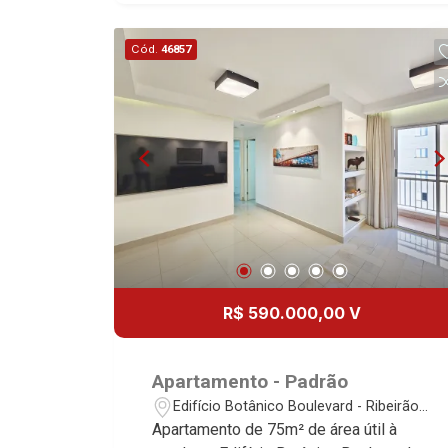
Área de serviço - Sacada gourmet com
churrasqueira - 2 vagas - Fino
Cód.
46857
acabamento, alto padrão Martinelli
Imobiliária - excelência absoluta no
mercado imobiliário de Ribeirão Preto.
Referência em imóveis de alto padrão,
somos especialistas na venda e
locação de apartamentos nos
condomínios mais desejados da Zona
Sul, reconhecidos por sua segurança,
infraestrutura completa e qualidade de
vida incomparável. Atuamos nos
empreendimentos de maior prestígio
R$ 590.000,00 V
da região, incluindo: Marquises Park,
Les Alpes Residence, Porto Búzios,
Sequóia, Blue Diamond, Mirante do Ipê,
Apartamento - Padrão
Hype, Grand Privilège, Grand Raya,
Edifício Botânico Boulevard - Ribeirão
Grand Paysage, Praças do Sul, Uber
Preto/SP
Apartamento de 75m² de área útil à
Miró, Uber Corbusier, Le Monde Parc,