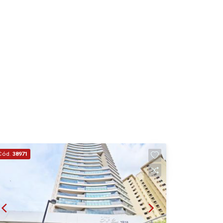
19
18:00
Aug/Wed
20
Aug/Thu
Cód.
38971