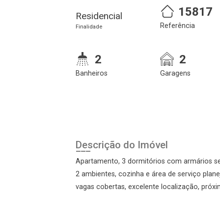
15817
Residencial
Referência
Finalidade
2
2
Banheiros
Garagens
Cadastre-se
Realize o login
Descrição do Imóvel
Apartamento, 3 dormitórios com armários sen
2 ambientes, cozinha e área de serviço plan
vagas cobertas, excelente localização, próx