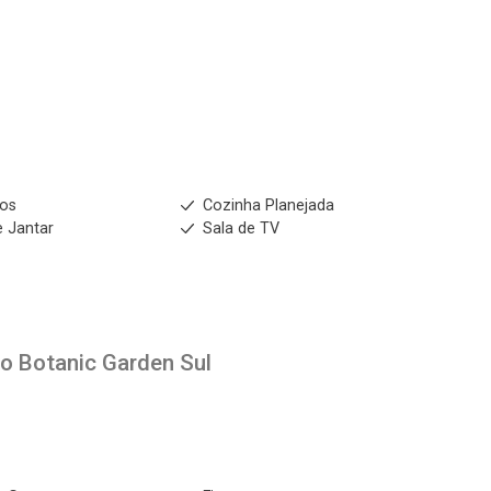
No imóvel
Fazer Agendamento
Continuar
ios
Cozinha Planejada
e Jantar
Sala de TV
to
Botanic Garden Sul
1