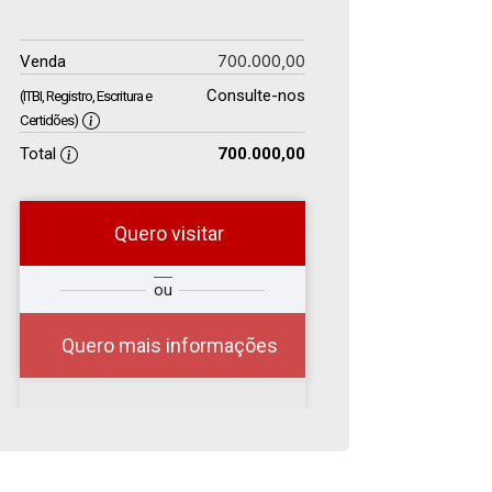
700.000,00
Venda
Consulte-nos
(ITBI, Registro, Escritura e
Certidões)
Total
700.000,00
Quero visitar
r
Qual o melhor dia e
ou
?
horário para você?
Quero mais informações
07