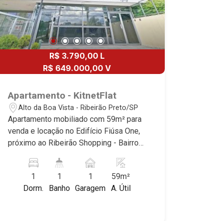
R$ 3.790,00 L
R$ 649.000,00 V
Apartamento - KitnetFlat
Alto da Boa Vista - Ribeirão Preto/SP
Apartamento mobiliado com 59m² para
venda e locação no Edifício Fiúsa One,
próximo ao Ribeirão Shopping - Bairro
Alto da Boa Vista, Ribeirão Preto/SP.
Conheça as características deste
1
1
1
59m²
imóvel que a Martinelli Imobiliária
Dorm.
Banho
Garagem
A. Útil
selecionou para você: - 59m² de área
útil - 1 dormitório com armário -
Banheiro social - Sala de visitas com