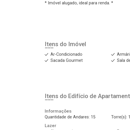
* Imóvel alugado, ideal para renda. *
Login
Esqueci minha senha
Cadastre-se
Itens do Imóvel
Agendar Visita
Ar-Condicionado
Armár
Sacada Gourmet
Sala d
ncordo com os
acidade
Itens do Edifício de Apartamen
r Cadastro
Informações
Quantidade de Andares: 15
Torre(s): 
Lazer