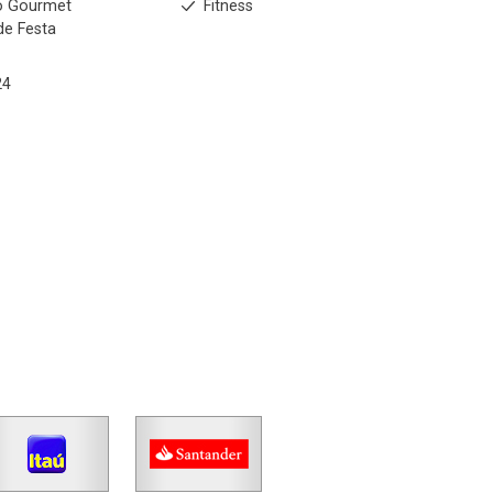
o Gourmet
Fitness
de Festa
24