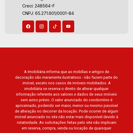
Paysage, Praças do Sul, Uber Miró, Uber
Creci: 248564-F
Aug/Sat
Corbusier, Le Monde Parc, Place Vendôme,
CNPJ: 65.271.601/0001-84
Place des Vosges, L`Ermitage, Bella Vista,
Sunset Club, Amsterdam, Everest, Gran Matisse,
Van Der Rohe, Doppio Spazio, Triomphe, Solar
Del Rey, Jardim de Versailles, Cidade de
Sevilha, Solar das Aves, Giardino Solare,
Giardino Terrae, Província de Roma, Lumnesia,
Madison Square Garden, Verona, Barcelona,
Guaecá, Fiúsa One, Icon, Uber Gaudi, Matisse,
A Imobiliária informa que as mobílias e artigos de
Promenade, Botanic Garden, Nova Aliança
decoração são meramente ilustrativos - não fazem parte do
Residence, Le Nôtre, Perspective, Domaine
imóvel, exceto nos casos de imóveis mobiliados. A
Botanique, Ile Verte, Velazquez, Edimburgo,
imobiliária se reserva o direito de alterar qualquer
Cidade de Paris, Cidade de Petrópolis, Cidade
informação referente aos valores e dados de seus imóveis
sem aviso prévio. O valor anunciado do condomínio é
de Vancouver, Cidade de Montreal, Cidade de
aproximado, podendo ser maior, menor ou mesmo passível
Ouro Preto, Cidade de Seattle, Cidade de Roma,
de alteração no decorrer da locação. Pode ocorrer de algum
Cidade de Londres, Cidade de Munique, Cidade
imóvel anunciado no site não estar mais disponível devido à
de Lisboa, Cidade de Madrid, Cidade de Viena,
rotatividade. As solicitações feitas pelo site não implicam
em reserva, compra, venda ou locação de quaisquer
Cidade de Barcelona, Cidade de Zurique, L?