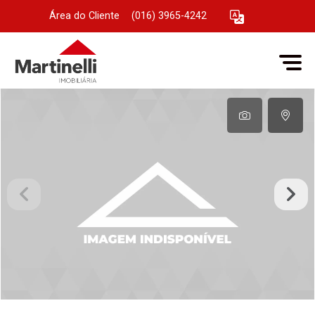
Área do Cliente
|
(016) 3965-4242