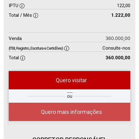
IPTU
122,00
Total / Mês
1.222,00
360.000,00
Venda
Consulte-nos
(ITBI, Registro, Escritura e Certidões)
Total
360.000,00
Quero visitar
so
Qual o melhor dia e horário para
ou
r?
você?
Quero mais informações