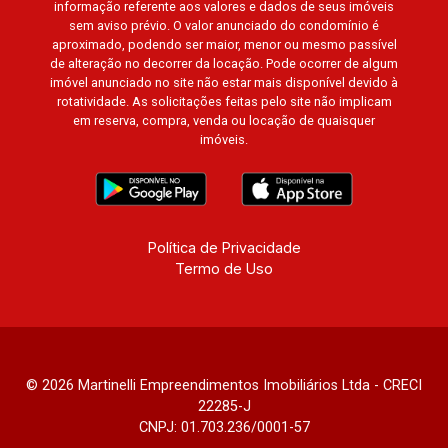
Petrópolis, Cidade de Vancouver, Cidade de
informação referente aos valores e dados de seus imóveis
sem aviso prévio. O valor anunciado do condomínio é
Montreal, Cidade de Ouro Preto, Cidade de
aproximado, podendo ser maior, menor ou mesmo passível
Seattle, Cidade de Roma, Cidade de Londres,
de alteração no decorrer da locação. Pode ocorrer de algum
Cidade de Munique, Cidade de Lisboa, Cidade
imóvel anunciado no site não estar mais disponível devido à
de Madrid, Cidade de Viena, Cidade de
rotatividade. As solicitações feitas pelo site não implicam
em reserva, compra, venda ou locação de quaisquer
Barcelona, Cidade de Zurique, L`Essence,
imóveis.
Magna Vista, British Columbia, Dijon, Jardim de
Luxemburgo, Exklusiv Golf, Exklusiv Essenz,
Mirante CondoClub, Hydeperk, Urban, Stuttgart,
Mondrian, Bahamas, Monte Sinai, Pennsylvania,
Villa Toscana, Sur Le Jardin, Atlanta, Sapucaia,
Política de Privacidade
Termo de Uso
Van Gogh, Cenário, Parc Sul, Alleanza D`Oro,
Rodin, Candeias, Apiacás, Blend Coliving, Una
Caramuru, Quintessence, Liber Condomínio
Resort, Asas do Sul, Tapuias Residencial,
Manhattan, Lumiere, Civitas, Apogeo, Frankfurt,
© 2026 Martinelli Empreendimentos Imobiliários Ltda - CRECI
Emerald, Spazio Robespierre, Cedro, Dinamarca,
22285-J
Portes du Soleil, Solo, Cambuí, Philadelphia,
CNPJ: 01.703.236/0001-57
Victória Hill, San Pierre, Estocolmo, La Défense,