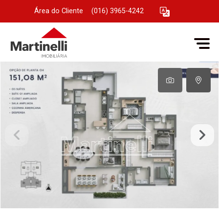
Área do Cliente
|
(016) 3965-4242