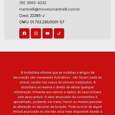
(16) 3965-4242
prestígio da região, incluindo: Marquises Park,
martinelli@imoveismartinelli.com.br
Les Alpes Residence, Porto Búzios, Sequóia,
Creci: 22285-J
Blue Diamond, Mirante do Ipê, Hype, Grand
CNPJ: 01.703.236/0001-57
Privilège, Grand Raya, Grand Paysage, Praças do
Sul, Uber Miró, Uber Corbusier, Le Monde Parc,
Place Vendôme, Place des Vosges, L`Ermitage,
Bella Vista, Sunset Club, Amsterdam, Everest,
Gran Matisse, Van Der Rohe, Doppio Spazio,
Triomphe, Solar Del Rey, Jardim de Versailles,
Cidade de Sevilha, Solar das Aves, Giardino
Solare, Giardino Terrae, Província de Roma,
A Imobiliária informa que as mobílias e artigos de
Lumnesia, Madison Square Garden, Verona,
decoração são meramente ilustrativos - não fazem parte do
Barcelona, Guaecá, Fiúsa One, Icon, Uber Gaudi,
imóvel, exceto nos casos de imóveis mobiliados. A
Matisse, Promenade, Botanic Garden, Nova
imobiliária se reserva o direito de alterar qualquer
Aliança Residence, Le Nôtre, Perspective,
informação referente aos valores e dados de seus imóveis
sem aviso prévio. O valor anunciado do condomínio é
Domaine Botanique, Ile Verte, Velazquez,
aproximado, podendo ser maior, menor ou mesmo passível
Edimburgo, Cidade de Paris, Cidade de
de alteração no decorrer da locação. Pode ocorrer de algum
Petrópolis, Cidade de Vancouver, Cidade de
imóvel anunciado no site não estar mais disponível devido à