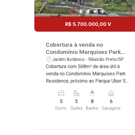
R$ 5.700.000,00 V
Cobertura à venda no
Condomínio Marquises Park
Residence, próximo ao Parque
Jardim Botânico - Ribeirão Preto/SP
Uber Sul - Ribeirão Preto/SP.
Cobertura com 568m² de área útil à
venda no Condomínio Marquises Park
Residence, próximo ao Parque Uber Sul
- Bairro Jardim Botânico, Ribeirão
Preto/SP. Conheça as características
5
5
8
6
deste imóvel que a Martinelli
Dorm.
Suítes
Banho
Garagens
Imobiliária selecionou para você: -
49m² de área útil - 1 dormitório com
armários e ar-condicionado - Banheiro
social - Sala 2 ambientes - Cozinha e