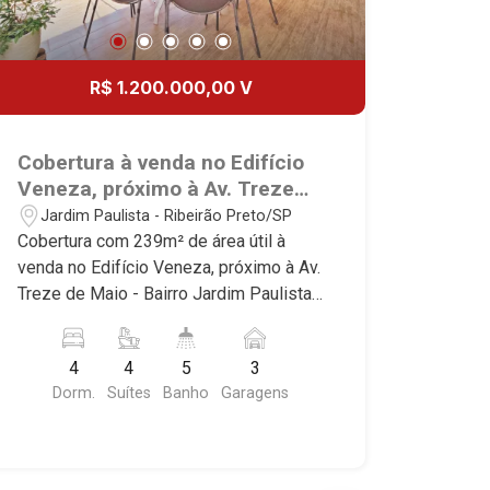
R$ 1.200.000,00 V
Cobertura à venda no Edifício
Veneza, próximo à Av. Treze
de Maio - Ribeirão Preto/SP.
Jardim Paulista - Ribeirão Preto/SP
Cobertura com 239m² de área útil à
venda no Edifício Veneza, próximo à Av.
Treze de Maio - Bairro Jardim Paulista,
Ribeirão Preto/SP. Conheça as
características deste imóvel que a
4
4
5
3
Martinelli Imobiliária selecionou para
Dorm.
Suítes
Banho
Garagens
você: - 239m² de área útil - 4 suítes
com armários e ar-condicionado -
Home - Sala de jantar - Lavabo - Copa -
Cozinha e área de serviço planejadas -