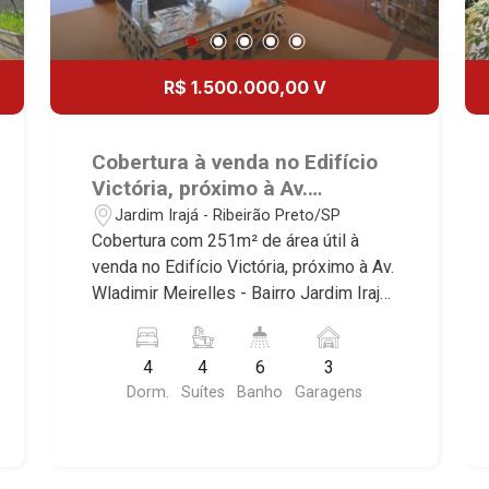
R$ 1.500.000,00 V
Cobertura à venda no Edifício
Victória, próximo à Av.
Wladimir Meirelles - Ribeirão
Jardim Irajá - Ribeirão Preto/SP
Preto/SP.
Cobertura com 251m² de área útil à
venda no Edifício Victória, próximo à Av.
Wladimir Meirelles - Bairro Jardim Irajá,
Ribeirão Preto/SP. Conheça as
características deste imóvel que a
4
4
6
3
Martinelli Imobiliária selecionou para
Dorm.
Suítes
Banho
Garagens
você: - 251m² de área útil - 4 suítes
com armários e ar-condicionado - Sala
2 ambientes - Lavabo - Cozinha e área
de serviço planejadas - Sacada -