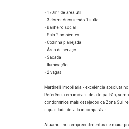
Login
- 170m² de área útil
- 3 dormitórios sendo 1 suíte
Esqueci minha senha
- Banheiro social
Cadastre-se
- Sala 2 ambientes
- Cozinha planejada
- Área de serviço
Agendar Visita
- Sacada
- Iluminação
ncordo com os
- 2 vagas
acidade
Martinelli Imobiliária - excelência absoluta n
Referência em imóveis de alto padrão, somo
condomínios mais desejados da Zona Sul, re
r Cadastro
e qualidade de vida incomparável.
Atuamos nos empreendimentos de maior prest