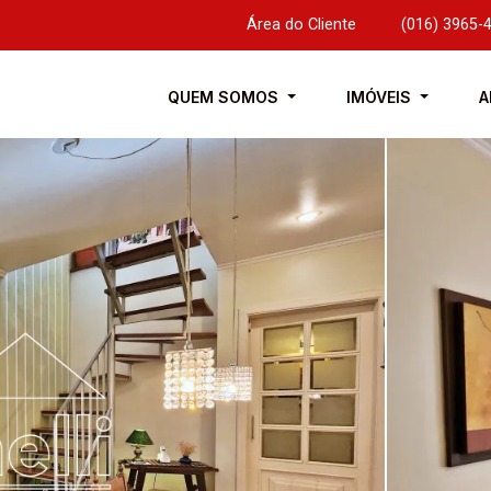
Área do Cliente
|
(016) 3965-
QUEM SOMOS
IMÓVEIS
A