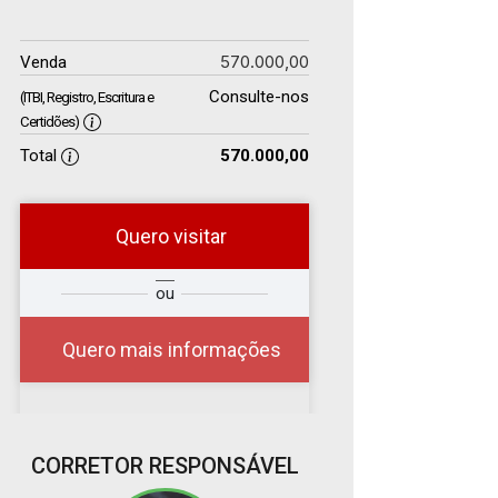
570.000,00
Venda
Consulte-nos
(ITBI, Registro, Escritura e
Certidões)
Total
570.000,00
Quero visitar
r
Qual o melhor dia e
ou
?
horário para você?
Quero mais informações
10
CORRETOR RESPONSÁVEL