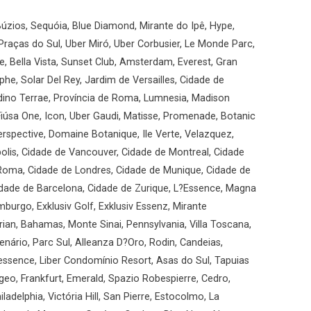
úzios, Sequóia, Blue Diamond, Mirante do Ipê, Hype,
Praças do Sul, Uber Miró, Uber Corbusier, Le Monde Parc,
, Bella Vista, Sunset Club, Amsterdam, Everest, Gran
he, Solar Del Rey, Jardim de Versailles, Cidade de
ardino Terrae, Província de Roma, Lumnesia, Madison
iúsa One, Icon, Uber Gaudi, Matisse, Promenade, Botanic
rspective, Domaine Botanique, Ile Verte, Velazquez,
olis, Cidade de Vancouver, Cidade de Montreal, Cidade
 Roma, Cidade de Londres, Cidade de Munique, Cidade de
Cidade de Barcelona, Cidade de Zurique, L?Essence, Magna
mburgo, Exklusiv Golf, Exklusiv Essenz, Mirante
ian, Bahamas, Monte Sinai, Pennsylvania, Villa Toscana,
enário, Parc Sul, Alleanza D?Oro, Rodin, Candeias,
essence, Liber Condomínio Resort, Asas do Sul, Tapuias
geo, Frankfurt, Emerald, Spazio Robespierre, Cedro,
ladelphia, Victória Hill, San Pierre, Estocolmo, La