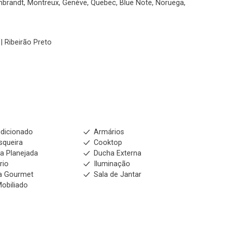
mbrandt, Montreux, Genève, Quebec, Blue Note, Noruega,
| Ribeirão Preto
dicionado
Armários
squeira
Cooktop
a Planejada
Ducha Externa
rio
Iluminação
a Gourmet
Sala de Jantar
obiliado