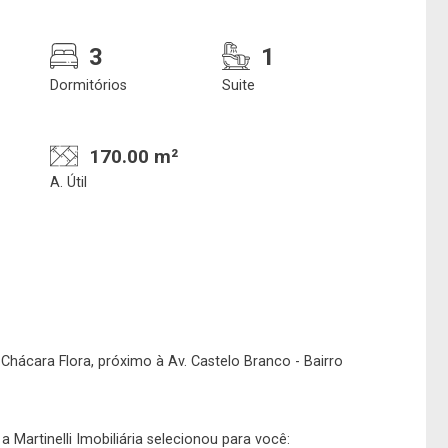
3
1
Dormitórios
Suite
170.00 m²
A. Útil
Confirmar dados da
Onde deseja encontra
visita
nosso corretor
hácara Flora, próximo à Av. Castelo Branco - Bairro
10/08/2026
08h00
Imobiliária
 Martinelli Imobiliária selecionou para você: