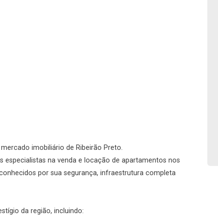
No imóvel
Fazer Agendamento
Continuar
o mercado imobiliário de Ribeirão Preto.
s especialistas na venda e locação de apartamentos nos
conhecidos por sua segurança, infraestrutura completa
ígio da região, incluindo: