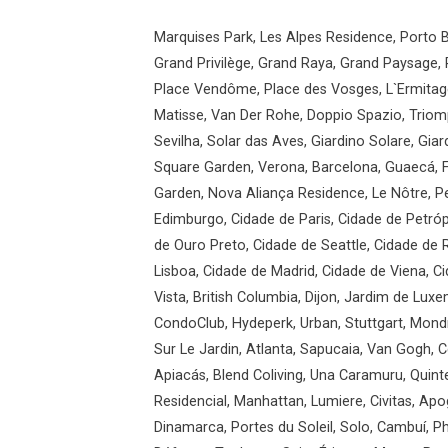
Marquises Park, Les Alpes Residence, Porto B
Grand Privilège, Grand Raya, Grand Paysage, 
Place Vendôme, Place des Vosges, L`Ermitage
Matisse, Van Der Rohe, Doppio Spazio, Triomp
Sevilha, Solar das Aves, Giardino Solare, Gi
Square Garden, Verona, Barcelona, Guaecá, F
Garden, Nova Aliança Residence, Le Nôtre, Pe
Edimburgo, Cidade de Paris, Cidade de Petróp
de Ouro Preto, Cidade de Seattle, Cidade de
Lisboa, Cidade de Madrid, Cidade de Viena, 
Vista, British Columbia, Dijon, Jardim de Luxe
CondoClub, Hydeperk, Urban, Stuttgart, Mondr
Sur Le Jardin, Atlanta, Sapucaia, Van Gogh, C
Apiacás, Blend Coliving, Una Caramuru, Quint
Residencial, Manhattan, Lumiere, Civitas, Apo
Dinamarca, Portes du Soleil, Solo, Cambuí, Phi