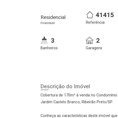
41415
Residencial
Referência
Finalidade
3
2
Banheiros
Garagens
Cadastre-se
Realize o login
Descrição do Imóvel
Cobertura de 170m² à venda no Condomínio C
Jardim Castelo Branco, Ribeirão Preto/SP.
Conheça as características deste imóvel que a