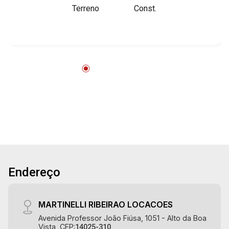
Terreno
Const.
área terreno e 215m² de área construída - 6
salas - WCs masculino e feminino - Cozinha -
Quintal - Porão com 1 sala, banheiro privativo +
1 sala + 1 cozinha. - 5 vagas recuadas Martinelli
Imobiliária, referência no mercado imobiliário
desde 2000. Especialistas em Venda, Locação
e Lançamentos! Avenida João Fiúsa, 1051 - Alto
da Boa Vista | Ribeirão Preto.
Endereço
MARTINELLI RIBEIRAO LOCACOES
Avenida Professor João Fiúsa, 1051 - Alto da Boa
Vista, CEP:
14025-310