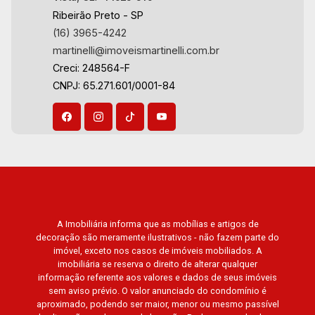
Ribeirão Preto - SP
(16) 3965-4242
martinelli@imoveismartinelli.com.br
Creci: 248564-F
CNPJ: 65.271.601/0001-84
A Imobiliária informa que as mobílias e artigos de
decoração são meramente ilustrativos - não fazem parte do
imóvel, exceto nos casos de imóveis mobiliados. A
imobiliária se reserva o direito de alterar qualquer
informação referente aos valores e dados de seus imóveis
sem aviso prévio. O valor anunciado do condomínio é
aproximado, podendo ser maior, menor ou mesmo passível