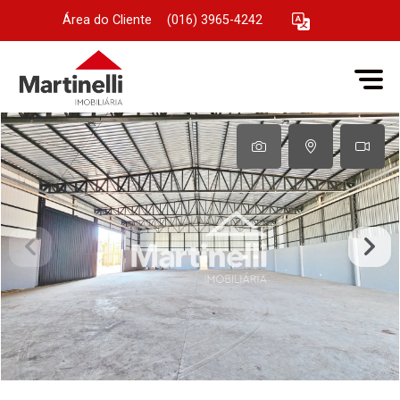
Área do Cliente
|
(016) 3965-4242