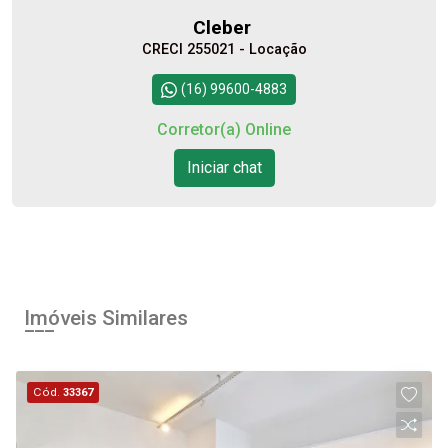
Cleber
CRECI 255021 - Locação
(16) 99600-4883
Corretor(a) Online
Iniciar chat
Imóveis Similares
Cód.
33367