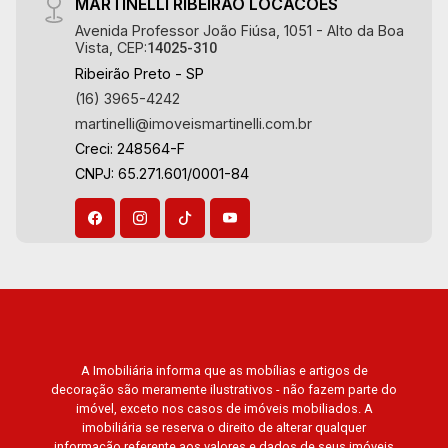
MARTINELLI RIBEIRAO LOCACOES
Avenida Professor João Fiúsa, 1051 - Alto da Boa
Vista, CEP:
14025-310
Ribeirão Preto - SP
(16) 3965-4242
martinelli@imoveismartinelli.com.br
Creci: 248564-F
CNPJ: 65.271.601/0001-84
A Imobiliária informa que as mobílias e artigos de
decoração são meramente ilustrativos - não fazem parte do
imóvel, exceto nos casos de imóveis mobiliados. A
imobiliária se reserva o direito de alterar qualquer
informação referente aos valores e dados de seus imóveis