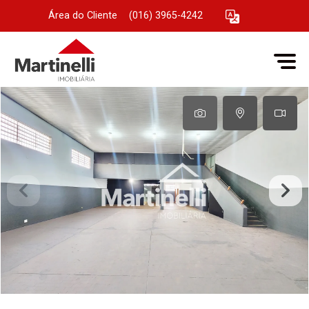
Área do Cliente
|
(016) 3965-4242