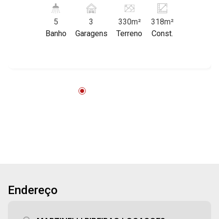
Preto/SP. Conheça as características deste
imóvel que a Martinelli Imobiliária selecionou
5
3
330m²
318m²
para você: - 330m² de área terreno e 318m² de
Banho
Garagens
Terreno
Const.
área construída - 4 salas amplas - 5 WCs
masculino e feminino - Ar-condicionado -
Câmeras de segurança - Iluminação - 3 vagas
recuadas Martinelli Imobiliária, referência no
mercado imobiliário desde 2000. Especialistas
em Venda, Locação e Lançamentos! Avenida
João Fiúsa, 1051 - Alto da Boa Vista | Ribeirão
Preto.
Endereço