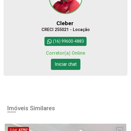
Cleber
CRECI 255021 - Locação
(16) 99600-4883
Corretor(a) Online
Iniciar chat
Imóveis Similares
Cód.
47797