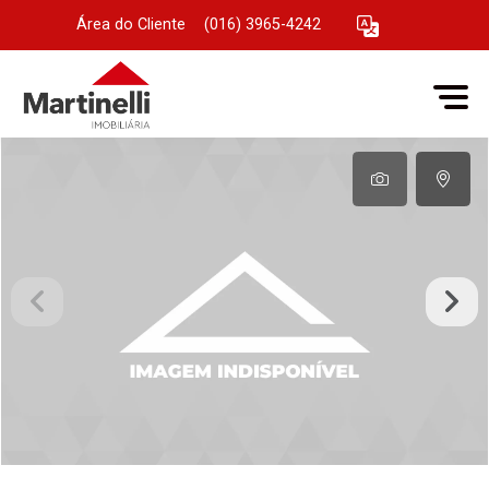
Área do Cliente
|
(016) 3965-4242