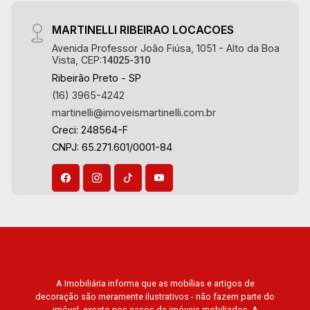
MARTINELLI RIBEIRAO LOCACOES
Avenida Professor João Fiúsa, 1051 - Alto da Boa
Vista, CEP:
14025-310
Ribeirão Preto - SP
(16) 3965-4242
martinelli@imoveismartinelli.com.br
Creci: 248564-F
CNPJ: 65.271.601/0001-84
A Imobiliária informa que as mobílias e artigos de
decoração são meramente ilustrativos - não fazem parte do
imóvel, exceto nos casos de imóveis mobiliados. A