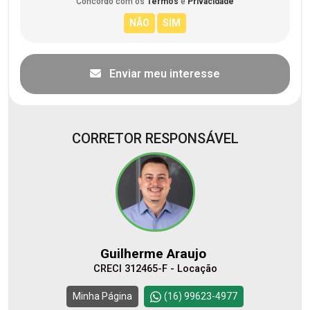
Concordo com os
Termos
e
Privacidade
Enviar meu interesse
CORRETOR RESPONSÁVEL
Guilherme Araujo
CRECI 312465-F - Locação
Minha Página
(16) 99623-4977