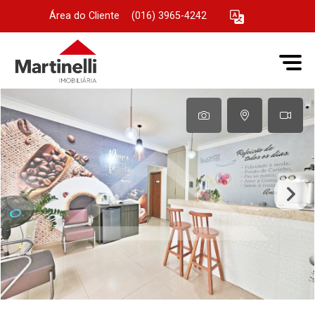
Área do Cliente
|
(016) 3965-4242