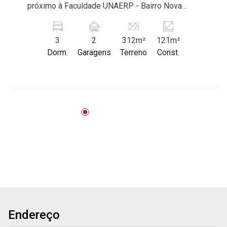
próximo à Faculdade UNAERP - Bairro Nova
Ribeirânia, Ribeirão Preto/SP. Conheça as
características deste imóvel que a Martinelli
3
2
312m²
121m²
Imobiliária selecionou para você: - 312m² de
Dorm.
Garagens
Terreno
Const.
área terreno e 121m² de área construída - 2 WC
- Copa - 2 vagas Martinelli Imobiliária -
excelência absoluta no mercado imobiliário de
Ribeirão Preto. Referência em imóveis de alto
padrão, somos especialistas na venda e
locação de casas e terrenos residenciais e
comerciais nos bairros mais desejados da Zona
Sul, reconhecidos por sua segurança,
infraestrutura e qualidade de vida incomparável.
Atuamos nos bairros de maior prestígio da
região, como: Alto da Boa Vista, Jardim
Botânico, Jardim Olhos D`Água, Vila do Golfe,
City Ribeirão, Jardim Canadá, Guaporé, Ilhas do
Endereço
Sul, Jardim Nova Aliança, Boulevard,
Higienópolis, Sumaré, Jardim América, Alto do