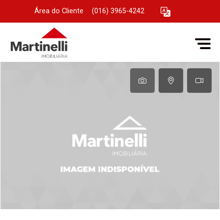
Área do Cliente
|
(016) 3965-4242