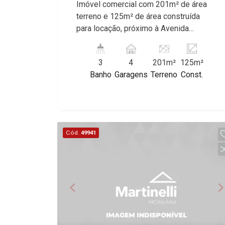
Imóvel comercial com 201m² de área
terreno e 125m² de área construída
para locação, próximo à Avenida
Portugal - Bairro Vila Seixas, Ribeirão
Preto/SP. Conheça as características
3
4
201m²
125m²
deste imóvel que a Martinelli
Banho
Garagens
Terreno
Const.
Imobiliária selecionou para você: -
201m² de área terreno e 125m² de área
construída - Esquina - Recepção -
Vitrine - 4 salas - 3 WCs masculino,
feminino e adaptado - Cozinha - Área
Cód.
49941
de serviço - Corredor lateral - 4 vagas
recuadas Martinelli Imobiliária -
excelência absoluta no mercado
imobiliário de Ribeirão Preto.
Referência em imóveis de alto padrão,
somos especialistas na venda e
locação de casas e terrenos
residenciais e comerciais nos bairros