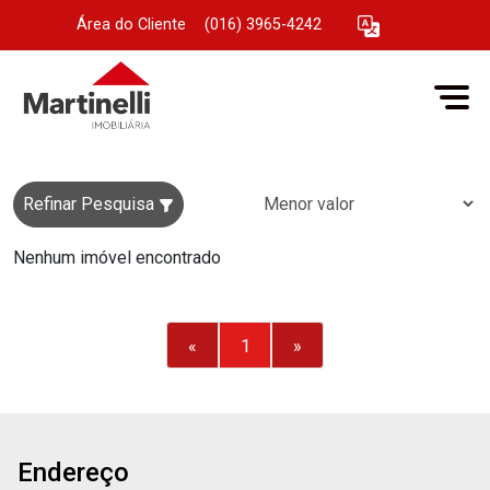
Área do Cliente
|
(016) 3965-4242
Refinar Pesquisa
Nenhum imóvel encontrado
«
1
»
Endereço