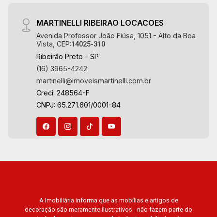
MARTINELLI RIBEIRAO LOCACOES
Avenida Professor João Fiúsa, 1051 - Alto da Boa
Vista, CEP:
14025-310
Ribeirão Preto - SP
(16) 3965-4242
martinelli@imoveismartinelli.com.br
Creci: 248564-F
CNPJ: 65.271.601/0001-84
A Imobiliária informa que as mobílias e artigos de
decoração são meramente ilustrativos - não fazem parte do