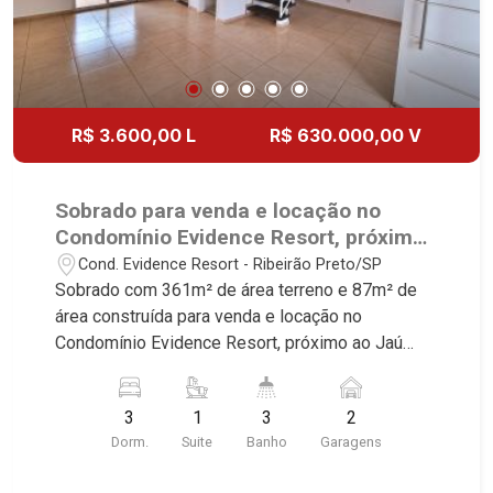
R$ 3.600,00 L
R$ 630.000,00 V
Sobrado para venda e locação no
Condomínio Evidence Resort, próximo
ao Jaú Serve Supermercado - Ribeirão
Cond. Evidence Resort - Ribeirão Preto/SP
Preto/SP.
Sobrado com 361m² de área terreno e 87m² de
área construída para venda e locação no
Condomínio Evidence Resort, próximo ao Jaú
Serve Supermercado - Bairro Cond. Evidence
Resort, Ribeirão Preto/SP. 3 dormitórios com
3
1
3
2
armários sendo 1 suíte, banheiro social, sala 2
Dorm.
Suite
Banho
Garagens
ambientes, banheiro social, cozinha planejada,
área de serviço, quintal, corredor lateral, jardim, 2