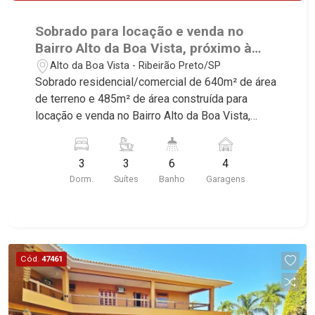
Sobrado para locação e venda no
Bairro Alto da Boa Vista, próximo à
Avenida Professor João Fiúsa -
Alto da Boa Vista - Ribeirão Preto/SP
Ribeirão Preto/SP.
Sobrado residencial/comercial de 640m² de área
de terreno e 485m² de área construída para
locação e venda no Bairro Alto da Boa Vista,
próximo à Avenida Professor João Fiúsa -
Ribeirão Preto/SP. Conheça as características
3
3
6
4
deste imóvel que a Martinelli Imobiliária
Dorm.
Suítes
Banho
Garagens
selecionou para você: - 485m² de área útil - 3
suítes com armários e ar-condicionado sendo 1
master com closet e hidro - Lavabo - Sala 3
ambientes - Escritório - Cozinha e área de
serviço planejadas - Despensa - Dependência de
Cód.
47461
empregada - Sacada - Varanda gourmet com
churrasqueira e piscina - Forno de pizza - Sauna -
Vestiário - Jardim - Aquecedor solar - Corredor