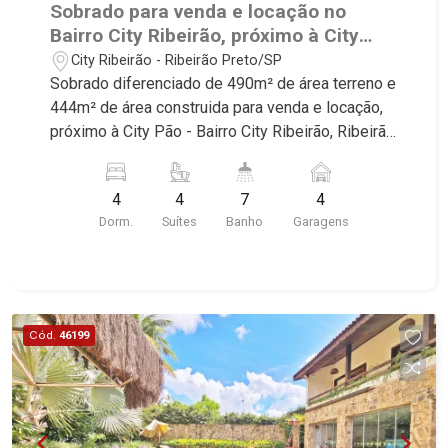
Sobrado para venda e locação no
Bairro City Ribeirão, próximo à City
Pão - Ribeirão Preto/SP.
City Ribeirão - Ribeirão Preto/SP
Sobrado diferenciado de 490m² de área terreno e
444m² de área construida para venda e locação,
próximo à City Pão - Bairro City Ribeirão, Ribeirão
Preto/SP. Conheça as características deste
imóvel que a Martinelli Imobiliária selecionou
4
4
7
4
para você: - 490m² de área terreno e 444m² de
Dorm.
Suítes
Banho
Garagens
área construida - 4 suítes com armários e ar-
condicionado sendo 1 master com closet - Home
- Sala 3 ambientes - Escritório - Lavabo - Cozinha
e área de serviço planejadas - Despensa -
Banheiro de serviço - Sacada - Edícula com 1
Cód.
46199
suíte - Varanda gourmet com churrasqueira -
Piscina - Vestiário - Quintal - Corredor lateral -
Paisagismo - Iluminação - Rico em armários - 4
vagas - Fino acabamento - Alto padrão Martinelli
Imobiliária, referência no mercado imobiliário