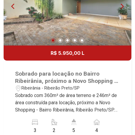
R$ 5.950,00 L
Sobrado para locação no Bairro
Ribeirânia, próximo a Novo Shopping -
Ribeirão Preto/SP.
Ribeirânia - Ribeirão Preto/SP
Sobrado com 360m² de área terreno e 246m² de
área construída para locação, próximo a Novo
Shopping - Bairro Ribeirânia, Ribeirão Preto/SP.
Conheça as características deste imóvel que a
Martinelli Imobiliária selecionou para você: -
3
2
5
4
360m² de área terreno e 246m² de área