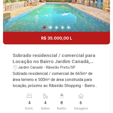
desde 2000! Avenida João Fiúsa, 1051 - Alto da
Boa Vista | Ribeirão Preto.
R$ 35.000,00 L
Sobrado residencial / comercial para
Locação no Bairro Jardim Canadá,
próximo ao Ribeirão Shopping -
Jardim Canadá - Ribeirão Preto/SP
Ribeirão Preto.
Sobrado residencial / comercial de 665m² de
área terreno e 500m² de área construída para
locação, próximo ao Ribeirão Shopping - Bairro
Jardim Canadá, Ribeirão Preto/SP. Conheça as
características deste imóvel que a Martinelli
4
4
8
6
Imobiliária selecionou para você: - 665m² de área
Dorm.
Suítes
Banho
Garagens
terreno e 500m² de área construída - 4 suítes