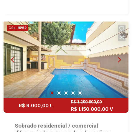
com armários e ar-condicionado sendo 2 com
closet e hidro - Sala 4 ambientes sendo 2 de
visitas - Lavabo - 2 cozinhas e área de serviço
planejadas - Dependência de empregada - 2
Cód.
45959
varandas gourmet com churrasqueira, chopeira e
balcão frigorífero - Piscina - Sauna - Vestiário -
Academia - Salão de festas e jogos - Quintal -
Corredor lateral - Jardim - Pomar - Aquecedor
solar - Climatização - 6 vagas sendo 3 cobertas
Martinelli Imobiliária, referência no mercado
imobiliário desde 2000. Especialistas em Venda,
Locação e Lançamentos! Avenida João Fiúsa,
1051 - Alto da Boa Vista | Ribeirão Preto.
R$ 1.200.000,00
R$ 9.000,00 L
R$ 1.150.000,00 V
Sobrado residencial / comercial