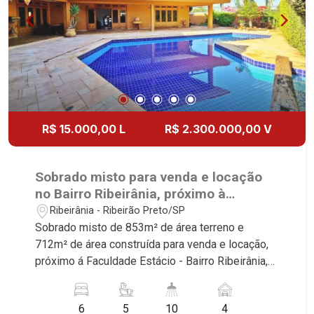
lateral - Cerca elétrica - Marcenaria Mogno - 4
vagas cobertas Martinelli Imobiliária, referência
no mercado imobiliário desde 2000.
Especialistas em Venda, Locação e
Lançamentos! Avenida João Fiúsa, 1051 - Alto da
Boa Vista | Ribeirão Preto.
R$ 15.000,00 L
R$ 2.300.000,00 V
Sobrado misto para venda e locação
no Bairro Ribeirânia, próximo à
Faculdade Estácio - Ribeirão Preto/SP.
Ribeirânia - Ribeirão Preto/SP
Sobrado misto de 853m² de área terreno e
712m² de área construída para venda e locação,
próximo á Faculdade Estácio - Bairro Ribeirânia,
Ribeirão Preto/SP. Conheça as características
deste imóvel que a Martinelli Imobiliária
6
5
10
4
selecionou para você: - 853m² de área terreno e