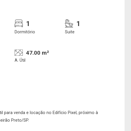
1
1
Dormitório
Suite
47.00 m²
Confirmar dados da
Onde deseja encontra
A. Útil
visita
nosso corretor
07/08/2026
 para venda e locação no Edifício Pixel, próximo à
08h00
Imobiliária
beirão Preto/SP.