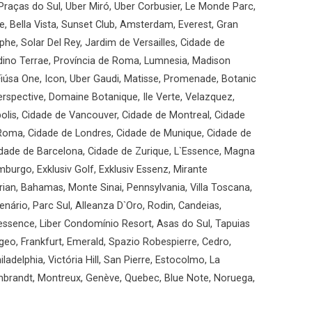
Praças do Sul, Uber Miró, Uber Corbusier, Le Monde Parc,
, Bella Vista, Sunset Club, Amsterdam, Everest, Gran
he, Solar Del Rey, Jardim de Versailles, Cidade de
ardino Terrae, Província de Roma, Lumnesia, Madison
iúsa One, Icon, Uber Gaudi, Matisse, Promenade, Botanic
rspective, Domaine Botanique, Ile Verte, Velazquez,
olis, Cidade de Vancouver, Cidade de Montreal, Cidade
 Roma, Cidade de Londres, Cidade de Munique, Cidade de
idade de Barcelona, Cidade de Zurique, L`Essence, Magna
mburgo, Exklusiv Golf, Exklusiv Essenz, Mirante
ian, Bahamas, Monte Sinai, Pennsylvania, Villa Toscana,
enário, Parc Sul, Alleanza D`Oro, Rodin, Candeias,
essence, Liber Condomínio Resort, Asas do Sul, Tapuias
geo, Frankfurt, Emerald, Spazio Robespierre, Cedro,
ladelphia, Victória Hill, San Pierre, Estocolmo, La
mbrandt, Montreux, Genève, Quebec, Blue Note, Noruega,