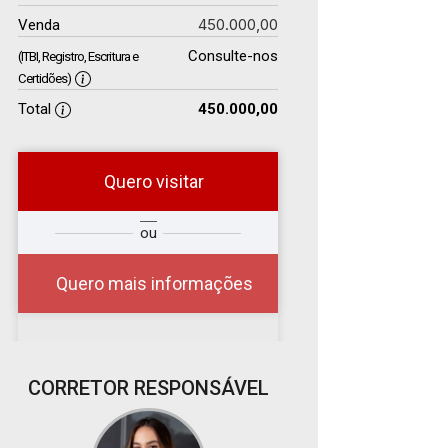
450.000,00
Venda
Consulte-nos
(ITBI, Registro, Escritura e
Certidões)
Total
450.000,00
Quero visitar
r
Qual o melhor dia e
ou
?
horário para você?
Quero mais informações
07
CORRETOR RESPONSÁVEL
08:00
Aug/Fri