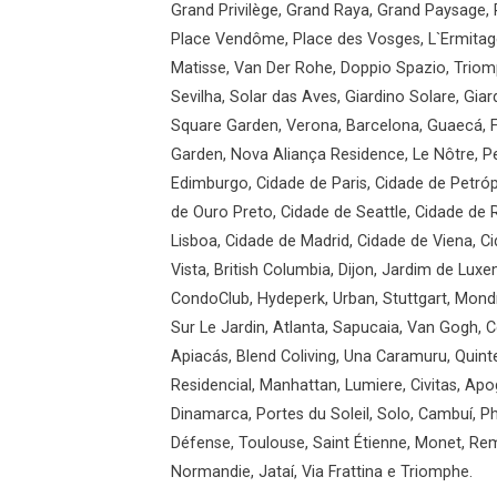
Grand Privilège, Grand Raya, Grand Paysage, 
Place Vendôme, Place des Vosges, L`Ermitage
Matisse, Van Der Rohe, Doppio Spazio, Triomp
Sevilha, Solar das Aves, Giardino Solare, Gi
Square Garden, Verona, Barcelona, Guaecá, F
Garden, Nova Aliança Residence, Le Nôtre, Pe
Edimburgo, Cidade de Paris, Cidade de Petróp
de Ouro Preto, Cidade de Seattle, Cidade de
Lisboa, Cidade de Madrid, Cidade de Viena, C
Vista, British Columbia, Dijon, Jardim de Luxe
CondoClub, Hydeperk, Urban, Stuttgart, Mondr
Sur Le Jardin, Atlanta, Sapucaia, Van Gogh, C
Apiacás, Blend Coliving, Una Caramuru, Quint
Residencial, Manhattan, Lumiere, Civitas, Apo
Dinamarca, Portes du Soleil, Solo, Cambuí, Phi
Défense, Toulouse, Saint Étienne, Monet, Re
Normandie, Jataí, Via Frattina e Triomphe.