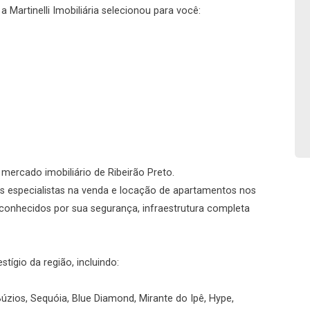
No imóvel
 Martinelli Imobiliária selecionou para você:
Fazer Agendamento
Continuar
o mercado imobiliário de Ribeirão Preto.
s especialistas na venda e locação de apartamentos nos
conhecidos por sua segurança, infraestrutura completa
ígio da região, incluindo:
úzios, Sequóia, Blue Diamond, Mirante do Ipê, Hype,