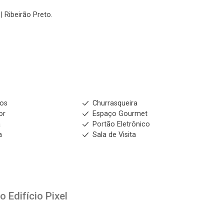
| Ribeirão Preto.
ios
Churrasqueira
or
Espaço Gourmet
a
Portão Eletrônico
a
Sala de Visita
to
Edifício Pixel