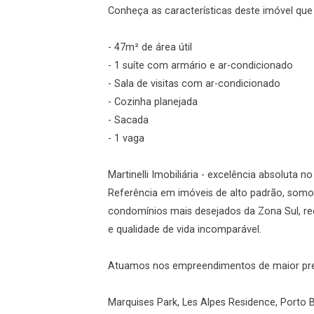
Conheça as características deste imóvel que a
Esqueci minha senha
- 47m² de área útil
Cadastre-se
- 1 suíte com armário e ar-condicionado
- Sala de visitas com ar-condicionado
- Cozinha planejada
Agendar Visita
- Sacada
- 1 vaga
ncordo com os
acidade
Martinelli Imobiliária - excelência absoluta n
Referência em imóveis de alto padrão, somo
condomínios mais desejados da Zona Sul, re
e qualidade de vida incomparável.
r Cadastro
Atuamos nos empreendimentos de maior prest
Marquises Park, Les Alpes Residence, Porto B