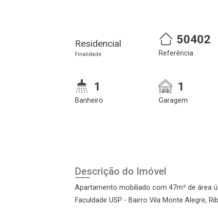
50402
Residencial
Referência
Finalidade
1
1
Cadastre-se
Realize o login
Banheiro
Garagem
Descrição do Imóvel
Apartamento mobiliado com 47m² de área útil
Faculdade USP - Bairro Vila Monte Alegre, Ri
Login