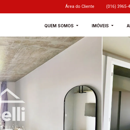
Área do Cliente
|
(016) 3965-
QUEM SOMOS
IMÓVEIS
A