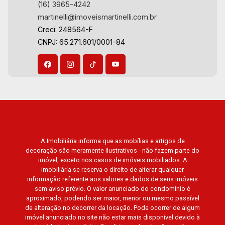
(16) 3965-4242
Van Der Rohe, Doppio Spazio, Triomphe, Solar
martinelli@imoveismartinelli.com.br
Del Rey, Jardim de Versailles, Cidade de
Creci: 248564-F
Sevilha, Solar das Aves, Giardino Solare,
CNPJ: 65.271.601/0001-84
Giardino Terrae, Província de Roma, Lumnesia,
Madison Square Garden, Verona, Barcelona,
Guaecá, Fiúsa One, Icon, Uber Gaudi, Matisse,
Promenade, Botanic Garden, Nova Aliança
Residence, Le Nôtre, Perspective, Domaine
Botanique, Ile Verte, Velazquez, Edimburgo,
Cidade de Paris, Cidade de Petrópolis, Cidade
de Vancouver, Cidade de Montreal, Cidade de
Ouro Preto, Cidade de Seattle, Cidade de Roma,
A Imobiliária informa que as mobílias e artigos de
decoração são meramente ilustrativos - não fazem parte do
Cidade de Londres, Cidade de Munique, Cidade
imóvel, exceto nos casos de imóveis mobiliados. A
de Lisboa, Cidade de Madrid, Cidade de Viena,
imobiliária se reserva o direito de alterar qualquer
Cidade de Barcelona, Cidade de Zurique, L?
informação referente aos valores e dados de seus imóveis
Essence, Magna Vista, British Columbia, Dijon,
sem aviso prévio. O valor anunciado do condomínio é
aproximado, podendo ser maior, menor ou mesmo passível
Jardim de Luxemburgo, Exklusiv Golf, Exklusiv
de alteração no decorrer da locação. Pode ocorrer de algum
Essenz, Mirante CondoClub, Hydeperk, Urban,
imóvel anunciado no site não estar mais disponível devido à
Stuttgart, Mondrian, Bahamas, Monte Sinai,