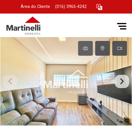
Área do Cliente
|
(016) 3965-4242