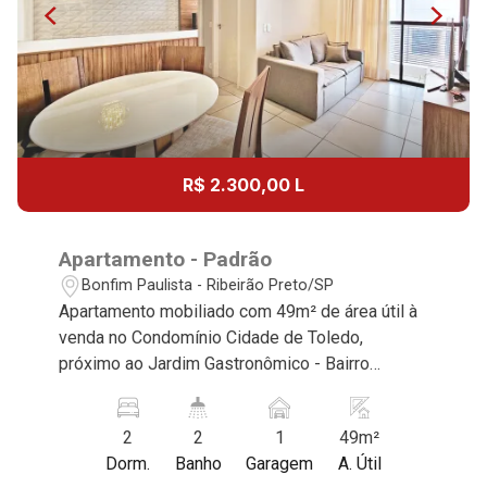
R$ 2.300,00 L
Apartamento - Padrão
Bonfim Paulista - Ribeirão Preto/SP
Apartamento mobiliado com 49m² de área útil à
venda no Condomínio Cidade de Toledo,
próximo ao Jardim Gastronômico - Bairro
Quintas São José, Ribeirão Preto/SP. Conheça
as características deste imóvel que a Martinelli
2
2
1
49m²
Imobiliária selecionou para você: - 49m² de área
Dorm.
Banho
Garagem
A. Útil
útil - 2 dormitórios com armários sendo 1 suíte