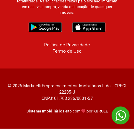
rotatividade. As solicitações feitas pelo site não implicam
Pennsylvania, Villa Toscana, Sur Le Jardin,
em reserva, compra, venda ou locação de quaisquer
imóveis.
Atlanta, Sapucaia, Van Gogh, Cenário, Parc Sul,
Alleanza D?Oro, Rodin, Candeias, Apiacás, Blend
Coliving, Una Caramuru, Quintessence, Liber
Condomínio Resort, Asas do Sul, Tapuias
Residencial, Manhattan, Lumiere, Civitas,
Política de Privacidade
Apogeo, Frankfurt, Emerald, Spazio Robespierre,
Termo de Uso
Cedro, Dinamarca, Portes du Soleil, Solo,
Cambuí, Philadelphia, Victória Hill, San Pierre,
Estocolmo, La Défense, Toulouse, Saint Étienne,
Monet, Rembrandt, Montreux, Genève, Quebec,
Blue Note, Noruega, Normandie, Jataí, Via
© 2026 Martinelli Empreendimentos Imobiliários Ltda - CRECI
22285-J
Frattina e Triomphe.
CNPJ: 01.703.236/0001-57
Sistema Imobiliário
Feito com
por
KUROLE