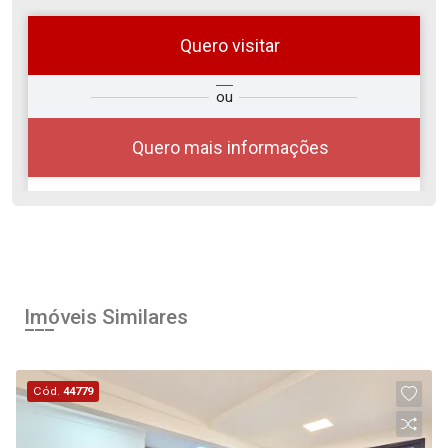
Quero visitar
ra
?
Alugar
ou
Comprar
Deseja
ou
ê?
Quero mais informações
Alugar
Comprar
Imóveis Similares
Cód.
44779