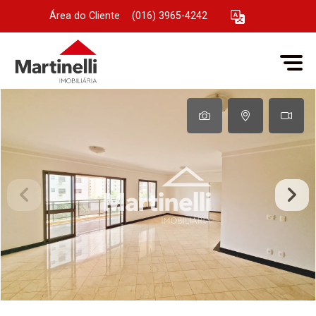
Área do Cliente
|
(016) 3965-4242