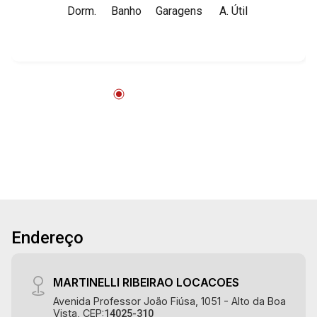
Dorm.
Banho
Garagens
A. Útil
133m² de área útil - 3 suítes com armários -
Sala 2 ambientes - Lavabo - Cozinha planejada
com cooktop - Despensa - Área de serviço
planejada - Varanda gourmet com churrasqueira
e fechada com blindex - 2 vagas Martinelli
Imobiliária - excelência absoluta no mercado
imobiliário de Ribeirão Preto. Referência em
imóveis de alto padrão, somos especialistas na
venda e locação de apartamentos nos
condomínios mais desejados da Zona Sul,
reconhecidos por sua segurança, infraestrutura
completa e qualidade de vida incomparável.
Atuamos nos empreendimentos de maior
Endereço
prestígio da região, incluindo: Marquises Park,
Les Alpes Residence, Porto Búzios, Sequóia,
Blue Diamond, Mirante do Ipê, Hype, Grand
MARTINELLI RIBEIRAO LOCACOES
Privilège, Grand Raya, Grand Paysage, Praças do
Avenida Professor João Fiúsa, 1051 - Alto da Boa
Sul, Uber Miró, Uber Corbusier, Le Monde Parc,
Vista, CEP:
14025-310