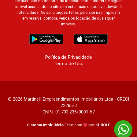
de alteração no decorrer da locação. Pode ocorrer de algum
Luxemburgo, Exklusiv Golf, Exklusiv Essenz,
imóvel anunciado no site não estar mais disponível devido à
Mirante CondoClub, Hydeperk, Urban, Stuttgart,
rotatividade. As solicitações feitas pelo site não implicam
Mondrian, Bahamas, Monte Sinai, Pennsylvania,
em reserva, compra, venda ou locação de quaisquer
imóveis.
Villa Toscana, Sur Le Jardin, Atlanta, Sapucaia,
Van Gogh, Cenário, Parc Sul, Alleanza D?Oro,
Rodin, Candeias, Apiacás, Blend Coliving, Una
Caramuru, Quintessence, Liber Condomínio
Resort, Asas do Sul, Tapuias Residencial,
Política de Privacidade
Manhattan, Lumiere, Civitas, Apogeo, Frankfurt,
Termo de Uso
Emerald, Spazio Robespierre, Cedro, Dinamarca,
Portes du Soleil, Solo, Cambuí, Philadelphia,
Victória Hill, San Pierre, Estocolmo, La Défense,
Toulouse, Saint Étienne, Monet, Rembrandt,
Montreux, Genève, Quebec, Blue Note, Noruega,
© 2026 Martinelli Empreendimentos Imobiliários Ltda - CRECI
22285-J
Normandie, Jataí, Via Frattina e Triomphe.
CNPJ: 01.703.236/0001-57
Avenida João Fiúsa, 1051 - Alto da Boa Vista |
Ribeirão Preto
Sistema Imobiliário
Feito com
por
KUROLE