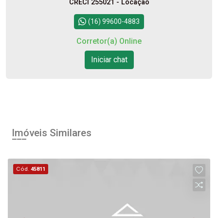
CRECI 255021 - Locação
(16) 99600-4883
Corretor(a) Online
Iniciar chat
Imóveis Similares
Cód.
45811