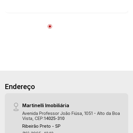
imobiliário desde 2000. Especialistas em
Venda, Locação e Lançamentos! Avenida João
Fiúsa, 1051 - Alto da Boa Vista | Ribeirão Preto.
Endereço
Martinelli Imobiliária
Avenida Professor João Fiúsa, 1051 - Alto da Boa
Vista, CEP:
14025-310
Ribeirão Preto - SP