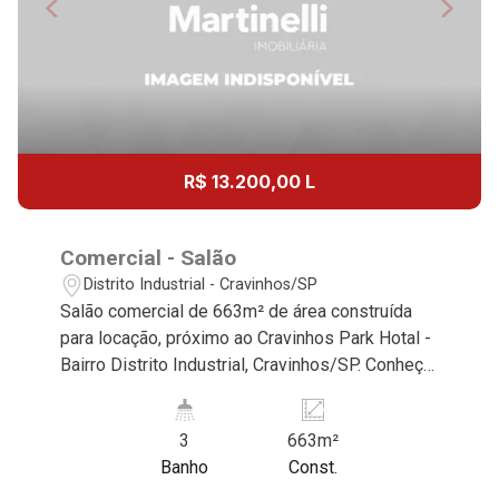
R$ 13.200,00 L
Comercial - Salão
Distrito Industrial - Cravinhos/SP
Salão comercial de 663m² de área construída
para locação, próximo ao Cravinhos Park Hotal -
Bairro Distrito Industrial, Cravinhos/SP. Conheça
as características deste imóvel que a Martinelli
Imobiliária selecionou para você: - 663m² de
3
663m²
área construída - Amplo espaço - Recepção -
Banho
Const.
W.C masculino | feminino | adaptado - 2 docas
Martinelli Imobiliária, referência no mercado