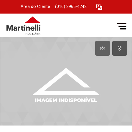
Área do Cliente
|
(016) 3965-4242